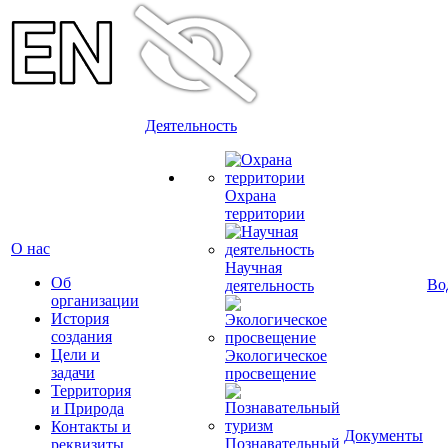
Деятельность
Охрана
территории
О нас
Научная
Об
Во
деятельность
организации
История
создания
Цели и
Экологическое
задачи
просвещение
Территория
и Природа
Контакты и
Документы
Познавательный
реквизиты