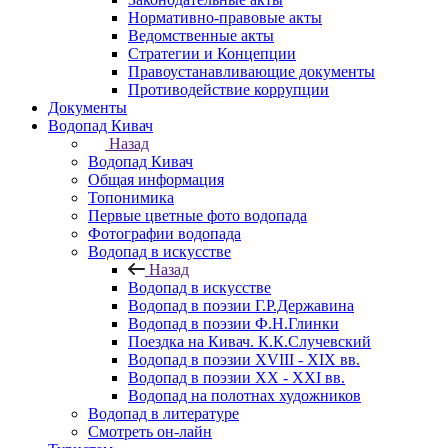
Нормативно-правовые акты
Ведомственные акты
Стратегии и Концепции
Правоустанавливающие документы
Противодействие коррупции
Документы
Водопад Кивач
Назад
Водопад Кивач
Общая информация
Топонимика
Первые цветные фото водопада
Фотографии водопада
Водопад в искусстве
Назад
Водопад в искусстве
Водопад в поэзии Г.Р.Державина
Водопад в поэзии Ф.Н.Глинки
Поездка на Кивач. К.К.Случевский
Водопад в поэзии XVIII - XIX вв.
Водопад в поэзии XX - XXI вв.
Водопад на полотнах художников
Водопад в литературе
Смотреть он-лайн