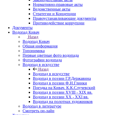
Нормативно-правовые акты
Ведомственные акты
Стратегии и Концепции
Правоустанавливающие документы
Противодействие коррупции
Документы
Водопад Кивач
Назад
Водопад Кивач
Общая информация
Топонимика
Первые цветные фото водопада
Фотографии водопада
Водопад в искусстве
Назад
Водопад в искусстве
Водопад в поэзии Г.Р.Державина
Водопад в поэзии Ф.Н.Глинки
Поездка на Кивач. К.К.Случевский
Водопад в поэзии XVIII - XIX вв.
Водопад в поэзии XX - XXI вв.
Водопад на полотнах художников
Водопад в литературе
Смотреть он-лайн