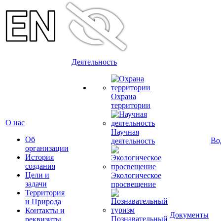
Деятельность
Охрана
территории
О нас
Научная
Об
Во
деятельность
организации
История
создания
Цели и
Экологическое
задачи
просвещение
Территория
и Природа
Контакты и
Документы
Познавательный
реквизиты