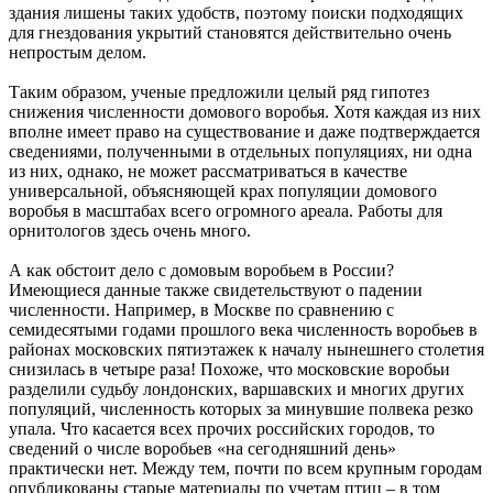
здания лишены таких удобств, поэтому поиски подходящих
для гнездования укрытий становятся действительно очень
непростым делом.
Таким образом, ученые предложили целый ряд гипотез
снижения численности домового воробья. Хотя каждая из них
вполне имеет право на существование и даже подтверждается
сведениями, полученными в отдельных популяциях, ни одна
из них, однако, не может рассматриваться в качестве
универсальной, объясняющей крах популяции домового
воробья в масштабах всего огромного ареала. Работы для
орнитологов здесь очень много.
А как обстоит дело с домовым воробьем в России?
Имеющиеся данные также свидетельствуют о падении
численности. Например, в Москве по сравнению с
семидесятыми годами прошлого века численность воробьев в
районах московских пятиэтажек к началу нынешнего столетия
снизилась в четыре раза! Похоже, что московские воробьи
разделили судьбу лондонских, варшавских и многих других
популяций, численность которых за минувшие полвека резко
упала. Что касается всех прочих российских городов, то
сведений о числе воробьев «на сегодняшний день»
практически нет. Между тем, почти по всем крупным городам
опубликованы старые материалы по учетам птиц – в том