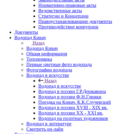
Нормативно-правовые акты
Ведомственные акты
Стратегии и Концепции
Правоустанавливающие документы
Противодействие коррупции
Документы
Водопад Кивач
Назад
Водопад Кивач
Общая информация
Топонимика
Первые цветные фото водопада
Фотографии водопада
Водопад в искусстве
Назад
Водопад в искусстве
Водопад в поэзии Г.Р.Державина
Водопад в поэзии Ф.Н.Глинки
Поездка на Кивач. К.К.Случевский
Водопад в поэзии XVIII - XIX вв.
Водопад в поэзии XX - XXI вв.
Водопад на полотнах художников
Водопад в литературе
Смотреть он-лайн