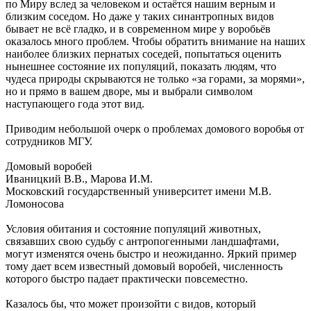
по Миру вслед за человеком и остаётся нашим верным и
близким соседом. Но даже у таких синантропных видов
бывает не всё гладко, и в современном мире у воробьёв
оказалось много проблем. Чтобы обратить внимание на наших
наиболее близких пернатых соседей, попытаться оценить
нынешнее состояние их популяций, показать людям, что
чудеса природы скрываются не только «за горами, за морями»,
но и прямо в вашем дворе, мы и выбрали символом
наступающего года этот вид.
Приводим небольшой очерк о проблемах домового воробья от
сотрудников МГУ.
Домовый воробей
Иваницкий В.В., Марова И.М.
Московский государственный университет имени М.В.
Ломоносова
Условия обитания и состояние популяций животных,
связавших свою судьбу с антропогенными ландшафтами,
могут изменятся очень быстро и неожиданно. Яркий пример
тому дает всем известный домовый воробей, численность
которого быстро падает практически повсеместно.
Казалось бы, что может произойти с видов, который