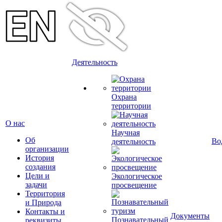
Деятельность
Охрана
территории
О нас
Научная
Об
Во
деятельность
организации
История
создания
Цели и
Экологическое
задачи
просвещение
Территория
и Природа
Контакты и
Документы
Познавательный
реквизиты