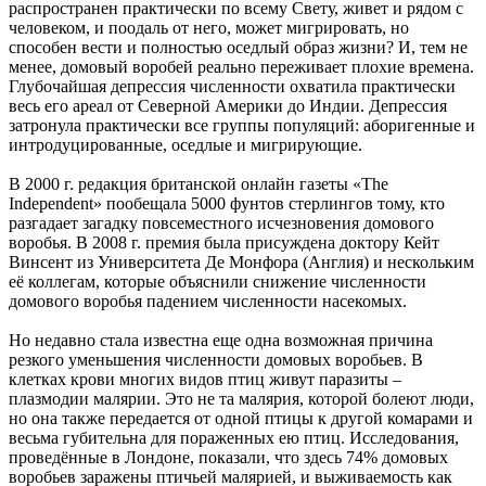
распространен практически по всему Свету, живет и рядом с
человеком, и поодаль от него, может мигрировать, но
способен вести и полностью оседлый образ жизни? И, тем не
менее, домовый воробей реально переживает плохие времена.
Глубочайшая депрессия численности охватила практически
весь его ареал от Северной Америки до Индии. Депрессия
затронула практически все группы популяций: аборигенные и
интродуцированные, оседлые и мигрирующие.
В 2000 г. редакция британской онлайн газеты «The
Independent» пообещала 5000 фунтов стерлингов тому, кто
разгадает загадку повсеместного исчезновения домового
воробья. В 2008 г. премия была присуждена доктору Кейт
Винсент из Университета Де Монфора (Англия) и нескольким
её коллегам, которые объяснили снижение численности
домового воробья падением численности насекомых.
Но недавно стала известна еще одна возможная причина
резкого уменьшения численности домовых воробьев. В
клетках крови многих видов птиц живут паразиты –
плазмодии малярии. Это не та малярия, которой болеют люди,
но она также передается от одной птицы к другой комарами и
весьма губительна для пораженных ею птиц. Исследования,
проведённые в Лондоне, показали, что здесь 74% домовых
воробьев заражены птичьей малярией, и выживаемость как