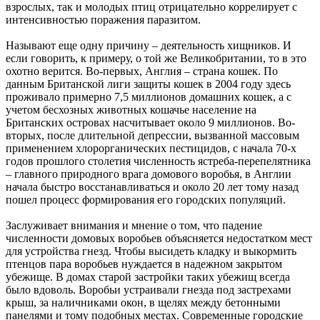
взрослых, так и молодых птиц отрицательно коррелирует с
интенсивностью поражения паразитом.
Называют еще одну причину – деятельность хищников. И
если говорить, к примеру, о той же Великобритании, то в это
охотно верится. Во-первых, Англия – страна кошек. По
данным Британской лиги защиты кошек в 2004 году здесь
проживало примерно 7,5 миллионов домашних кошек, а с
учетом бесхозных животных кошачье население на
Британских островах насчитывает около 9 миллионов. Во-
вторых, после длительной депрессии, вызванной массовым
применением хлорорганических пестицидов, с начала 70-х
годов прошлого столетия численность ястреба-перепелятника
– главного природного врага домового воробья, в Англии
начала быстро восстанавливаться и около 20 лет тому назад
пошел процесс формирования его городских популяций.
Заслуживает внимания и мнение о том, что падение
численности домовых воробьев объясняется недостатком мест
для устройства гнезд. Чтобы высидеть кладку и выкормить
птенцов пара воробьев нуждается в надежном закрытом
убежище. В домах старой застройки таких убежищ всегда
было вдоволь. Воробьи устраивали гнезда под застрехами
крыш, за наличниками окон, в щелях между бетонными
панелями и тому подобных местах. Современные городские