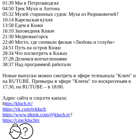
01:39 Мы в Петрозаводске
04:50 Трек Мухи и Антона
05:32 Музей старинных судов: Муха из Рюриковичей?
10:14 Карельская кухня
13:58 Едем в Кижи
16:10 Заповедник Кивач
21:30 Медвежьегорск
22:40 Место, где снимали фильм «Любовь и голуби»
24:51 Путь на остров Кижи
28:34 Что посмотреть в Кижах
37:28 Делимся впечатлениями
38:37 Над программой работали
Новые выпуски можно смотреть в эфире телеканала "Ключ" и
на RUTUBE. Премьеры в эфире "Ключа" по воскресеньям в
17:30, на RUTUBE – в 18:00.
Адрес сайта и соцсети канала:
h
ttps://kluch.tv/
https://vk.com/tvkluch
https://www.tiktok.com/@kluch.tv
?
https://t.me/kluchtv