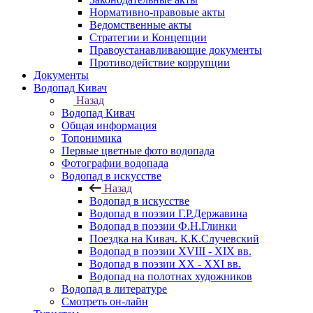
Нормативно-правовые акты
Ведомственные акты
Стратегии и Концепции
Правоустанавливающие документы
Противодействие коррупции
Документы
Водопад Кивач
Назад
Водопад Кивач
Общая информация
Топонимика
Первые цветные фото водопада
Фотографии водопада
Водопад в искусстве
Назад
Водопад в искусстве
Водопад в поэзии Г.Р.Державина
Водопад в поэзии Ф.Н.Глинки
Поездка на Кивач. К.К.Случевский
Водопад в поэзии XVIII - XIX вв.
Водопад в поэзии XX - XXI вв.
Водопад на полотнах художников
Водопад в литературе
Смотреть он-лайн