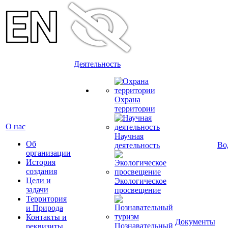
Деятельность
Охрана
территории
О нас
Научная
Об
Во
деятельность
организации
История
создания
Цели и
Экологическое
задачи
просвещение
Территория
и Природа
Контакты и
Документы
Познавательный
реквизиты