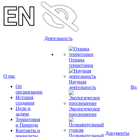
Деятельность
Охрана
территории
О нас
Научная
Об
Во
деятельность
организации
История
создания
Цели и
Экологическое
задачи
просвещение
Территория
и Природа
Контакты и
Документы
Познавательный
реквизиты