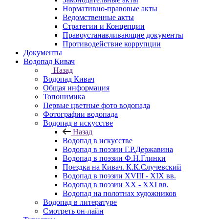
Нормативно-правовые акты
Ведомственные акты
Стратегии и Концепции
Правоустанавливающие документы
Противодействие коррупции
Документы
Водопад Кивач
Назад
Водопад Кивач
Общая информация
Топонимика
Первые цветные фото водопада
Фотографии водопада
Водопад в искусстве
Назад
Водопад в искусстве
Водопад в поэзии Г.Р.Державина
Водопад в поэзии Ф.Н.Глинки
Поездка на Кивач. К.К.Случевский
Водопад в поэзии XVIII - XIX вв.
Водопад в поэзии XX - XXI вв.
Водопад на полотнах художников
Водопад в литературе
Смотреть он-лайн