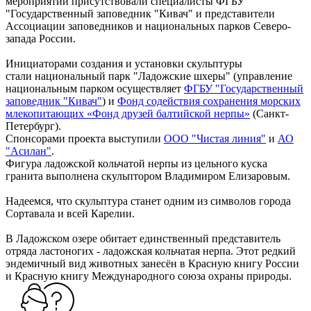
мероприятии присутствовали специалисты ФГБУ
"Государственный заповедник "Кивач" и представители
Ассоциации заповедников и национальных парков Северо-
запада России.
Инициаторами создания и установки скульптуры
стали национальный парк "Ладожские шхеры" (управление
национальным парком осуществляет
ФГБУ "Государственный
заповедник "Кивач"
) и
Фонд содействия сохранения морских
млекопитающих «Фонд друзей балтийской нерпы»
(Санкт-
Петербург).
Спонсорами проекта выступили
ООО "Чистая линия"
и
АО
"Асилан"
.
Фигура ладожской кольчатой нерпы из цельного куска
гранита выполнена скульптором Владимиром Елизаровым.
Надеемся, что скульптура станет одним из символов города
Сортавала и всей Карелии.
В Ладожском озере обитает единственный представитель
отряда ластоногих - ладожская кольчатая нерпа. Этот редкий
эндемичный вид животных занесён в Красную книгу России
и Красную книгу Международного союза охраны природы.