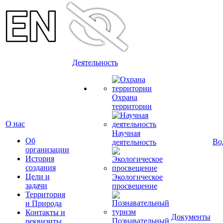
Деятельность
Охрана
территории
О нас
Научная
Об
Во
деятельность
организации
История
создания
Цели и
Экологическое
задачи
просвещение
Территория
и Природа
Контакты и
Документы
Познавательный
реквизиты