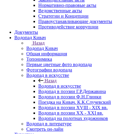
Нормативно-правовые акты
Ведомственные акты
Стратегии и Концепции
Правоустанавливающие документы
Противодействие коррупции
Документы
Водопад Кивач
Назад
Водопад Кивач
Общая информация
Топонимика
Первые цветные фото водопада
Фотографии водопада
Водопад в искусстве
Назад
Водопад в искусстве
Водопад в поэзии Г.Р.Державина
Водопад в поэзии Ф.Н.Глинки
Поездка на Кивач. К.К.Случевский
Водопад в поэзии XVIII - XIX вв.
Водопад в поэзии XX - XXI вв.
Водопад на полотнах художников
Водопад в литературе
Смотреть он-лайн