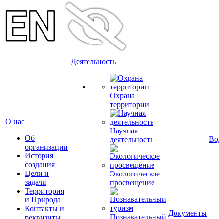
Деятельность
Охрана
территории
О нас
Научная
Об
Во
деятельность
организации
История
создания
Цели и
Экологическое
задачи
просвещение
Территория
и Природа
Контакты и
Документы
Познавательный
реквизиты