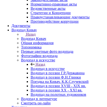
Нормативно-правовые акты
Ведомственные акты
Стратегии и Концепции
Правоустанавливающие документы
Противодействие коррупции
Документы
Водопад Кивач
Назад
Водопад Кивач
Общая информация
Топонимика
Первые цветные фото водопада
Фотографии водопада
Водопад в искусстве
Назад
Водопад в искусстве
Водопад в поэзии Г.Р.Державина
Водопад в поэзии Ф.Н.Глинки
Поездка на Кивач. К.К.Случевский
Водопад в поэзии XVIII - XIX вв.
Водопад в поэзии XX - XXI вв.
Водопад на полотнах художников
Водопад в литературе
Смотреть он-лайн