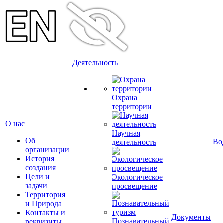
Деятельность
Охрана
территории
О нас
Научная
Об
Во
деятельность
организации
История
создания
Цели и
Экологическое
задачи
просвещение
Территория
и Природа
Контакты и
Документы
Познавательный
реквизиты