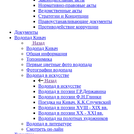
Нормативно-правовые акты
Ведомственные акты
Стратегии и Концепции
Правоустанавливающие документы
Противодействие коррупции
Документы
Водопад Кивач
Назад
Водопад Кивач
Общая информация
Топонимика
Первые цветные фото водопада
Фотографии водопада
Водопад в искусстве
Назад
Водопад в искусстве
Водопад в поэзии Г.Р.Державина
Водопад в поэзии Ф.Н.Глинки
Поездка на Кивач. К.К.Случевский
Водопад в поэзии XVIII - XIX вв.
Водопад в поэзии XX - XXI вв.
Водопад на полотнах художников
Водопад в литературе
Смотреть он-лайн