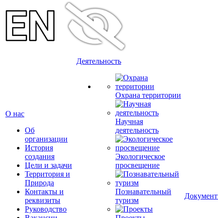
Деятельность
Охрана территории
О нас
Научная
Об
деятельность
организации
История
создания
Экологическое
Цели и задачи
просвещение
Территория и
Природа
Контакты и
Познавательный
Докумен
реквизиты
туризм
Руководство
Вакансии
Проекты