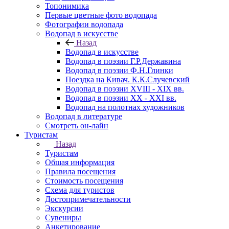
Топонимика
Первые цветные фото водопада
Фотографии водопада
Водопад в искусстве
Назад
Водопад в искусстве
Водопад в поэзии Г.Р.Державина
Водопад в поэзии Ф.Н.Глинки
Поездка на Кивач. К.К.Случевский
Водопад в поэзии XVIII - XIX вв.
Водопад в поэзии XX - XXI вв.
Водопад на полотнах художников
Водопад в литературе
Смотреть он-лайн
Туристам
Назад
Туристам
Общая информация
Правила посещения
Стоимость посещения
Схема для туристов
Достопримечательности
Экскурсии
Сувениры
Анкетирование