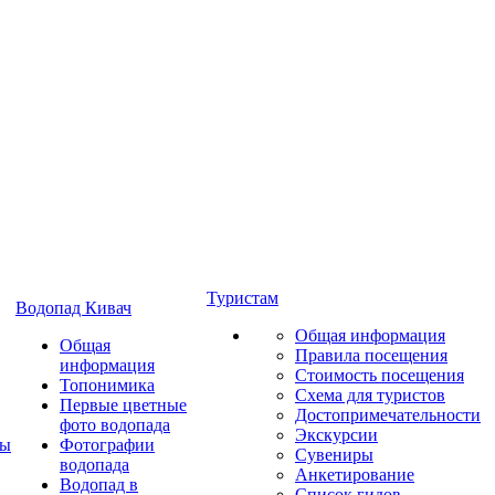
Туристам
Водопад Кивач
Общая информация
Общая
Правила посещения
информация
Стоимость посещения
Топонимика
Схема для туристов
Первые цветные
Достопримечательности
фото водопада
Экскурсии
ты
Фотографии
Сувениры
водопада
Анкетирование
Водопад в
Список гидов