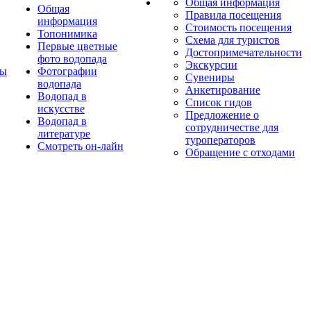
Общая информация
Общая
Правила посещения
информация
Стоимость посещения
Топонимика
Схема для туристов
Первые цветные
Достопримечательности
фото водопада
Экскурсии
ты
Фотографии
Сувениры
водопада
Анкетирование
Водопад в
Список гидов
искусстве
Предложение о
Водопад в
сотрудничестве для
литературе
туроператоров
Смотреть он-лайн
Обращение с отходами