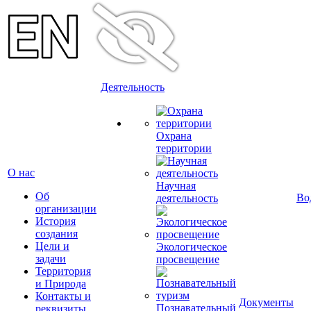
Деятельность
Охрана
территории
О нас
Научная
Об
Во
деятельность
организации
История
создания
Цели и
Экологическое
задачи
просвещение
Территория
и Природа
Контакты и
Документы
Познавательный
реквизиты