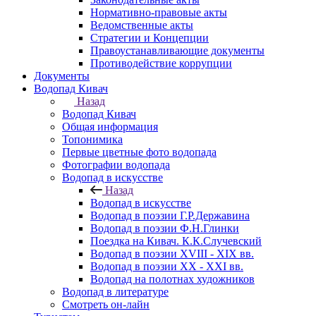
Нормативно-правовые акты
Ведомственные акты
Стратегии и Концепции
Правоустанавливающие документы
Противодействие коррупции
Документы
Водопад Кивач
Назад
Водопад Кивач
Общая информация
Топонимика
Первые цветные фото водопада
Фотографии водопада
Водопад в искусстве
Назад
Водопад в искусстве
Водопад в поэзии Г.Р.Державина
Водопад в поэзии Ф.Н.Глинки
Поездка на Кивач. К.К.Случевский
Водопад в поэзии XVIII - XIX вв.
Водопад в поэзии XX - XXI вв.
Водопад на полотнах художников
Водопад в литературе
Смотреть он-лайн