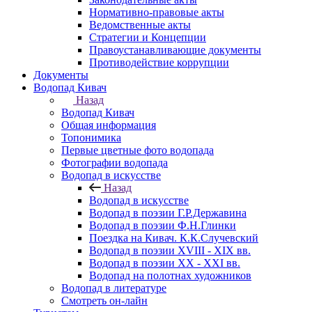
Нормативно-правовые акты
Ведомственные акты
Стратегии и Концепции
Правоустанавливающие документы
Противодействие коррупции
Документы
Водопад Кивач
Назад
Водопад Кивач
Общая информация
Топонимика
Первые цветные фото водопада
Фотографии водопада
Водопад в искусстве
Назад
Водопад в искусстве
Водопад в поэзии Г.Р.Державина
Водопад в поэзии Ф.Н.Глинки
Поездка на Кивач. К.К.Случевский
Водопад в поэзии XVIII - XIX вв.
Водопад в поэзии XX - XXI вв.
Водопад на полотнах художников
Водопад в литературе
Смотреть он-лайн