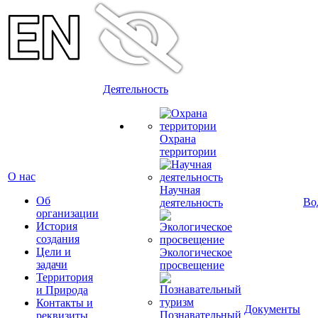
Деятельность
Охрана
территории
О нас
Научная
Об
Во
деятельность
организации
История
создания
Цели и
Экологическое
задачи
просвещение
Территория
и Природа
Контакты и
Документы
Познавательный
реквизиты