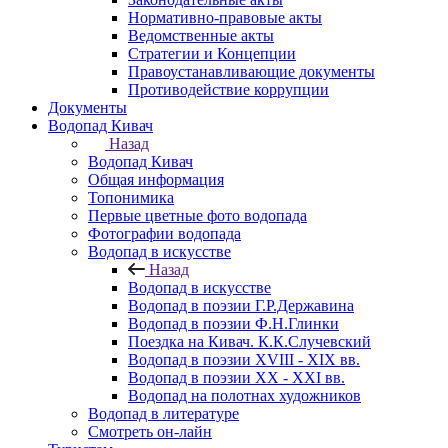
Нормативно-правовые акты
Ведомственные акты
Стратегии и Концепции
Правоустанавливающие документы
Противодействие коррупции
Документы
Водопад Кивач
Назад
Водопад Кивач
Общая информация
Топонимика
Первые цветные фото водопада
Фотографии водопада
Водопад в искусстве
Назад
Водопад в искусстве
Водопад в поэзии Г.Р.Державина
Водопад в поэзии Ф.Н.Глинки
Поездка на Кивач. К.К.Случевский
Водопад в поэзии XVIII - XIX вв.
Водопад в поэзии XX - XXI вв.
Водопад на полотнах художников
Водопад в литературе
Смотреть он-лайн