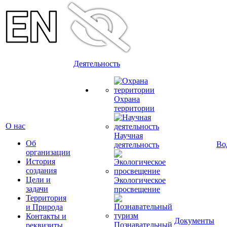
Деятельность
Охрана
территории
О нас
Научная
Об
Во
деятельность
организации
История
создания
Цели и
Экологическое
задачи
просвещение
Территория
и Природа
Контакты и
Документы
Познавательный
реквизиты