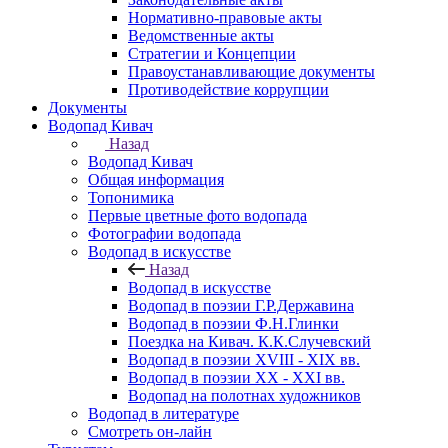
Нормативно-правовые акты
Ведомственные акты
Стратегии и Концепции
Правоустанавливающие документы
Противодействие коррупции
Документы
Водопад Кивач
Назад
Водопад Кивач
Общая информация
Топонимика
Первые цветные фото водопада
Фотографии водопада
Водопад в искусстве
Назад
Водопад в искусстве
Водопад в поэзии Г.Р.Державина
Водопад в поэзии Ф.Н.Глинки
Поездка на Кивач. К.К.Случевский
Водопад в поэзии XVIII - XIX вв.
Водопад в поэзии XX - XXI вв.
Водопад на полотнах художников
Водопад в литературе
Смотреть он-лайн