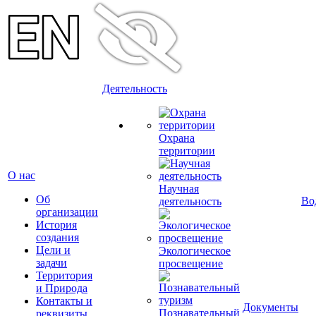
Деятельность
Охрана
территории
О нас
Научная
Об
Во
деятельность
организации
История
создания
Цели и
Экологическое
задачи
просвещение
Территория
и Природа
Контакты и
Документы
Познавательный
реквизиты