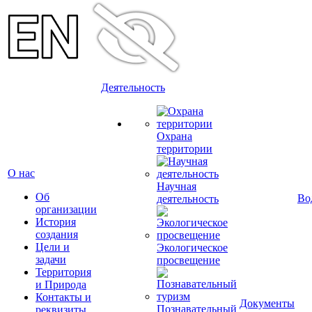
Деятельность
Охрана
территории
О нас
Научная
Об
Во
деятельность
организации
История
создания
Цели и
Экологическое
задачи
просвещение
Территория
и Природа
Контакты и
Документы
Познавательный
реквизиты