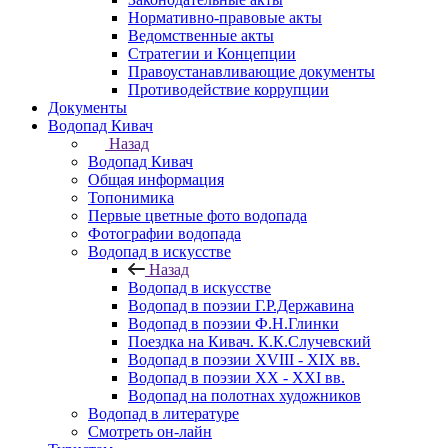
Нормативно-правовые акты
Ведомственные акты
Стратегии и Концепции
Правоустанавливающие документы
Противодействие коррупции
Документы
Водопад Кивач
Назад
Водопад Кивач
Общая информация
Топонимика
Первые цветные фото водопада
Фотографии водопада
Водопад в искусстве
Назад
Водопад в искусстве
Водопад в поэзии Г.Р.Державина
Водопад в поэзии Ф.Н.Глинки
Поездка на Кивач. К.К.Случевский
Водопад в поэзии XVIII - XIX вв.
Водопад в поэзии XX - XXI вв.
Водопад на полотнах художников
Водопад в литературе
Смотреть он-лайн