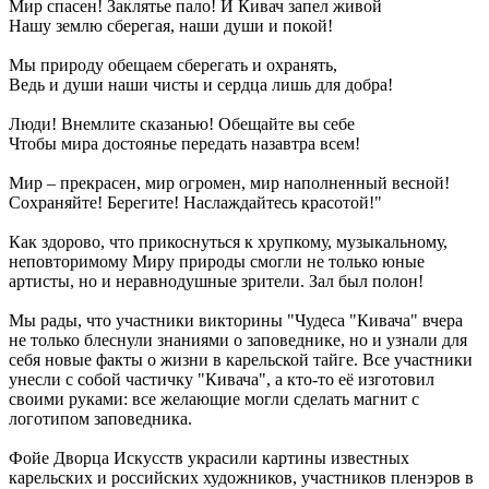
Мир спасен! Заклятье пало! И Кивач запел живой
Нашу землю сберегая, наши души и покой!
Мы природу обещаем сберегать и охранять,
Ведь и души наши чисты и сердца лишь для добра!
Люди! Внемлите сказанью! Обещайте вы себе
Чтобы мира достоянье передать назавтра всем!
Мир – прекрасен, мир огромен, мир наполненный весной!
Сохраняйте! Берегите! Наслаждайтесь красотой!"
Как здорово, что прикоснуться к хрупкому, музыкальному,
неповторимому Миру природы смогли не только юные
артисты, но и неравнодушные зрители. Зал был полон!
Мы рады, что участники викторины "Чудеса "Кивача" вчера
не только блеснули знаниями о заповеднике, но и узнали для
себя новые факты о жизни в карельской тайге. Все участники
унесли с собой частичку "Кивача", а кто-то её изготовил
своими руками: все желающие могли сделать магнит с
логотипом заповедника.
Фойе Дворца Искусств украсили картины известных
карельских и российских художников, участников пленэров в