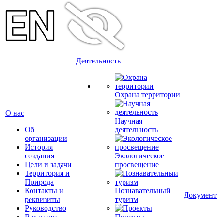
Деятельность
Охрана территории
О нас
Научная
Об
деятельность
организации
История
создания
Экологическое
Цели и задачи
просвещение
Территория и
Природа
Контакты и
Познавательный
Докумен
реквизиты
туризм
Руководство
Вакансии
Проекты