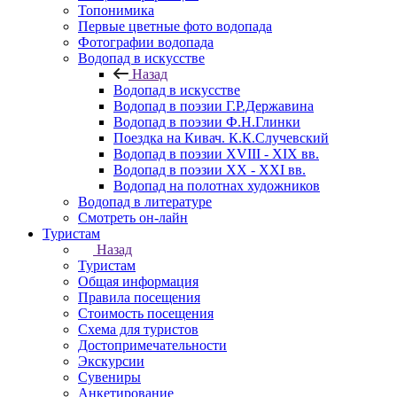
Топонимика
Первые цветные фото водопада
Фотографии водопада
Водопад в искусстве
Назад
Водопад в искусстве
Водопад в поэзии Г.Р.Державина
Водопад в поэзии Ф.Н.Глинки
Поездка на Кивач. К.К.Случевский
Водопад в поэзии XVIII - XIX вв.
Водопад в поэзии XX - XXI вв.
Водопад на полотнах художников
Водопад в литературе
Смотреть он-лайн
Туристам
Назад
Туристам
Общая информация
Правила посещения
Стоимость посещения
Схема для туристов
Достопримечательности
Экскурсии
Сувениры
Анкетирование