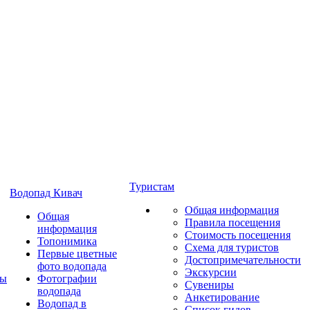
Туристам
Водопад Кивач
Общая информация
Общая
Правила посещения
информация
Стоимость посещения
Топонимика
Схема для туристов
Первые цветные
Достопримечательности
фото водопада
Экскурсии
ты
Фотографии
Сувениры
водопада
Анкетирование
Водопад в
Список гидов