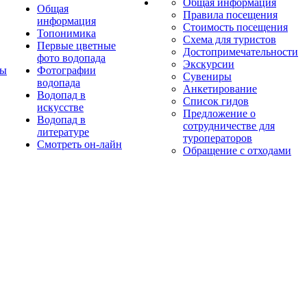
Общая информация
Общая
Правила посещения
информация
Стоимость посещения
Топонимика
Схема для туристов
Первые цветные
Достопримечательности
фото водопада
Экскурсии
ты
Фотографии
Сувениры
водопада
Анкетирование
Водопад в
Список гидов
искусстве
Предложение о
Водопад в
сотрудничестве для
литературе
туроператоров
Смотреть он-лайн
Обращение с отходами