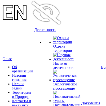
Деятельность
Охрана
территории
О нас
Научная
Об
Во
деятельность
организации
История
создания
Цели и
Экологическое
задачи
просвещение
Территория
и Природа
Контакты и
Документы
Познавательный
реквизиты