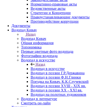
Нормативно-правовые акты
Ведомственные акты
Стратегии и Концепции
Правоустанавливающие документы
Противодействие коррупции
Документы
Водопад Кивач
Назад
Водопад Кивач
Общая информация
Топонимика
Первые цветные фото водопада
Фотографии водопада
Водопад в искусстве
Назад
Водопад в искусстве
Водопад в поэзии Г.Р.Державина
Водопад в поэзии Ф.Н.Глинки
Поездка на Кивач. К.К.Случевский
Водопад в поэзии XVIII - XIX вв.
Водопад в поэзии XX - XXI вв.
Водопад на полотнах художников
Водопад в литературе
Смотреть он-лайн