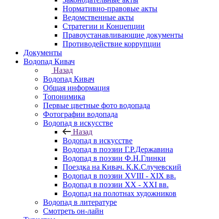
Нормативно-правовые акты
Ведомственные акты
Стратегии и Концепции
Правоустанавливающие документы
Противодействие коррупции
Документы
Водопад Кивач
Назад
Водопад Кивач
Общая информация
Топонимика
Первые цветные фото водопада
Фотографии водопада
Водопад в искусстве
Назад
Водопад в искусстве
Водопад в поэзии Г.Р.Державина
Водопад в поэзии Ф.Н.Глинки
Поездка на Кивач. К.К.Случевский
Водопад в поэзии XVIII - XIX вв.
Водопад в поэзии XX - XXI вв.
Водопад на полотнах художников
Водопад в литературе
Смотреть он-лайн