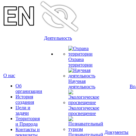
Деятельность
Охрана
территории
О нас
Научная
Об
Во
деятельность
организации
История
создания
Цели и
Экологическое
задачи
просвещение
Территория
и Природа
Контакты и
Документы
Познавательный
реквизиты