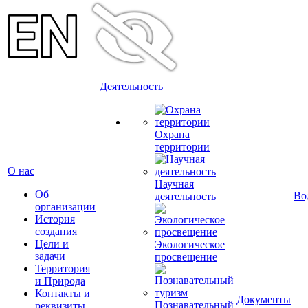
Деятельность
Охрана
территории
О нас
Научная
Об
Во
деятельность
организации
История
создания
Цели и
Экологическое
задачи
просвещение
Территория
и Природа
Контакты и
Документы
Познавательный
реквизиты