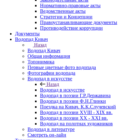
Нормативно-правовые акты
Ведомственные акты
Стратегии и Концепции
Правоустанавливающие документы
Противодействие коррупции
Документы
Водопад Кивач
Назад
Водопад Кивач
Общая информация
Топонимика
Первые цветные фото водопада
Фотографии водопада
Водопад в искусстве
Назад
Водопад в искусстве
Водопад в поэзии Г.Р.Державина
Водопад в поэзии Ф.Н.Глинки
Поездка на Кивач. К.К.Случевский
Водопад в поэзии XVIII - XIX вв.
Водопад в поэзии XX - XXI вв.
Водопад на полотнах художников
Водопад в литературе
Смотреть он-лайн