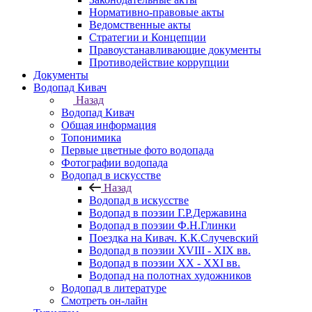
Нормативно-правовые акты
Ведомственные акты
Стратегии и Концепции
Правоустанавливающие документы
Противодействие коррупции
Документы
Водопад Кивач
Назад
Водопад Кивач
Общая информация
Топонимика
Первые цветные фото водопада
Фотографии водопада
Водопад в искусстве
Назад
Водопад в искусстве
Водопад в поэзии Г.Р.Державина
Водопад в поэзии Ф.Н.Глинки
Поездка на Кивач. К.К.Случевский
Водопад в поэзии XVIII - XIX вв.
Водопад в поэзии XX - XXI вв.
Водопад на полотнах художников
Водопад в литературе
Смотреть он-лайн