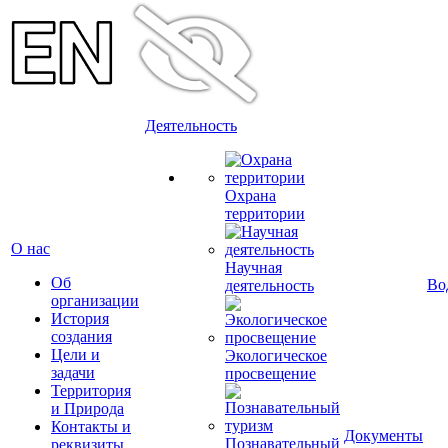
Деятельность
Охрана
территории
О нас
Научная
Об
Во
деятельность
организации
История
создания
Цели и
Экологическое
задачи
просвещение
Территория
и Природа
Контакты и
Документы
Познавательный
реквизиты