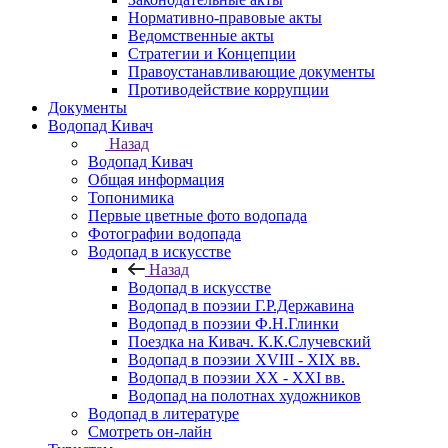
Нормативно-правовые акты
Ведомственные акты
Стратегии и Концепции
Правоустанавливающие документы
Противодействие коррупции
Документы
Водопад Кивач
Назад
Водопад Кивач
Общая информация
Топонимика
Первые цветные фото водопада
Фотографии водопада
Водопад в искусстве
Назад
Водопад в искусстве
Водопад в поэзии Г.Р.Державина
Водопад в поэзии Ф.Н.Глинки
Поездка на Кивач. К.К.Случевский
Водопад в поэзии XVIII - XIX вв.
Водопад в поэзии XX - XXI вв.
Водопад на полотнах художников
Водопад в литературе
Смотреть он-лайн