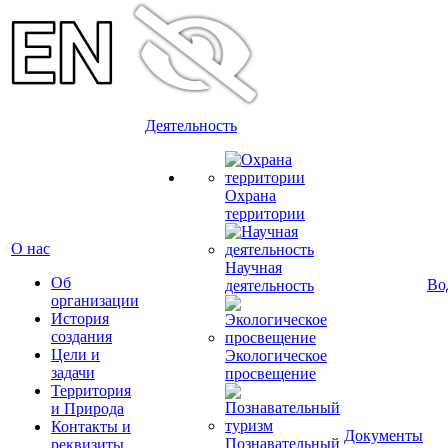
Деятельность
Охрана
территории
О нас
Научная
Об
Во
деятельность
организации
История
создания
Цели и
Экологическое
задачи
просвещение
Территория
и Природа
Контакты и
Документы
Познавательный
реквизиты