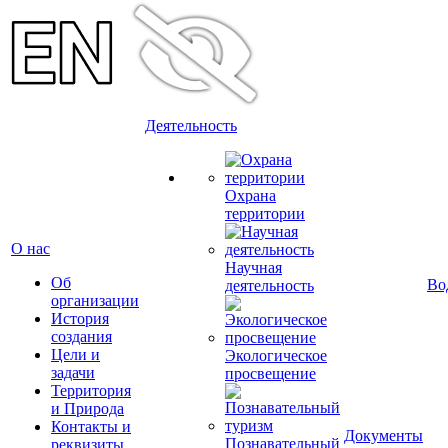
Деятельность
Охрана
территории
О нас
Научная
Об
Во
деятельность
организации
История
создания
Цели и
Экологическое
задачи
просвещение
Территория
и Природа
Контакты и
Документы
Познавательный
реквизиты