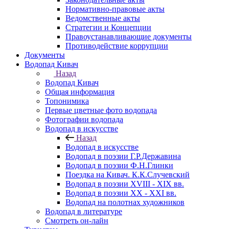
Нормативно-правовые акты
Ведомственные акты
Стратегии и Концепции
Правоустанавливающие документы
Противодействие коррупции
Документы
Водопад Кивач
Назад
Водопад Кивач
Общая информация
Топонимика
Первые цветные фото водопада
Фотографии водопада
Водопад в искусстве
Назад
Водопад в искусстве
Водопад в поэзии Г.Р.Державина
Водопад в поэзии Ф.Н.Глинки
Поездка на Кивач. К.К.Случевский
Водопад в поэзии XVIII - XIX вв.
Водопад в поэзии XX - XXI вв.
Водопад на полотнах художников
Водопад в литературе
Смотреть он-лайн