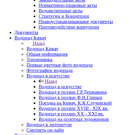
Нормативно-правовые акты
Ведомственные акты
Стратегии и Концепции
Правоустанавливающие документы
Противодействие коррупции
Документы
Водопад Кивач
Назад
Водопад Кивач
Общая информация
Топонимика
Первые цветные фото водопада
Фотографии водопада
Водопад в искусстве
Назад
Водопад в искусстве
Водопад в поэзии Г.Р.Державина
Водопад в поэзии Ф.Н.Глинки
Поездка на Кивач. К.К.Случевский
Водопад в поэзии XVIII - XIX вв.
Водопад в поэзии XX - XXI вв.
Водопад на полотнах художников
Водопад в литературе
Смотреть он-лайн