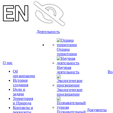
Деятельность
Охрана
территории
О нас
Научная
Об
Во
деятельность
организации
История
создания
Цели и
Экологическое
задачи
просвещение
Территория
и Природа
Контакты и
Документы
Познавательный
реквизиты