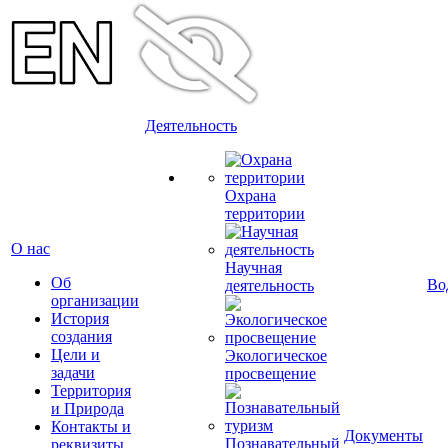
Деятельность
Охрана
территории
О нас
Научная
Об
Во
деятельность
организации
История
создания
Цели и
Экологическое
задачи
просвещение
Территория
и Природа
Контакты и
Документы
Познавательный
реквизиты