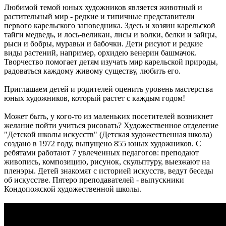
Любимой темой юных художников является животный и
растительный мир - редкие и типичные представители
первого карельского заповедника. Здесь и хозяин карельской
тайги медведь, и лось-великан, лисы и волки, белки и зайцы,
рыси и бобры, муравьи и бабочки. Дети рисуют и редкие
виды растений, например, орхидею венерин башмачок.
Творчество помогает детям изучать мир карельской природы,
радоваться каждому живому существу, любить его.
Приглашаем детей и родителей оценить уровень мастерства
юных художников, который растет с каждым годом!
Может быть, у кого-то из маленьких посетителей возникнет
желание пойти учиться рисовать? Художественное отделение
"Детской школы искусств" (Детская художественная школа)
создано в 1972 году, выпущено 855 юных художников. С
ребятами работают 7 увлеченных педагогов: преподают
живопись, композицию, рисунок, скульптуру, выезжают на
пленэры. Детей знакомят с историей искусств, ведут беседы
об искусстве. Пятеро преподавателей - выпускники
Кондопожской художественной школы.