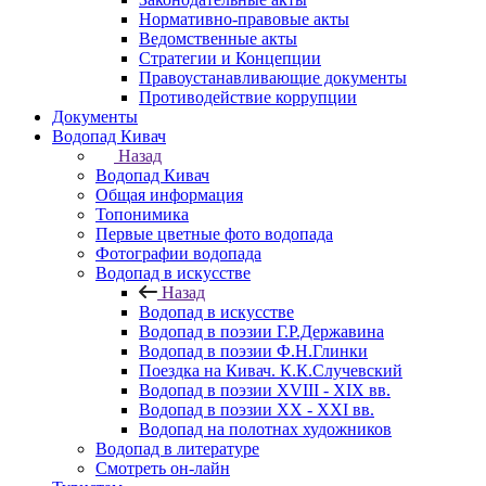
Нормативно-правовые акты
Ведомственные акты
Стратегии и Концепции
Правоустанавливающие документы
Противодействие коррупции
Документы
Водопад Кивач
Назад
Водопад Кивач
Общая информация
Топонимика
Первые цветные фото водопада
Фотографии водопада
Водопад в искусстве
Назад
Водопад в искусстве
Водопад в поэзии Г.Р.Державина
Водопад в поэзии Ф.Н.Глинки
Поездка на Кивач. К.К.Случевский
Водопад в поэзии XVIII - XIX вв.
Водопад в поэзии XX - XXI вв.
Водопад на полотнах художников
Водопад в литературе
Смотреть он-лайн