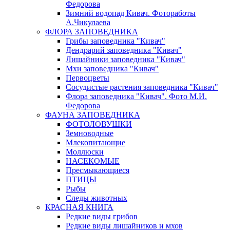
Федорова
Зимний водопад Кивач. Фотоработы
А.Чикулаева
ФЛОРА ЗАПОВЕДНИКА
Грибы заповедника "Кивач"
Дендрарий заповедника "Кивач"
Лишайники заповедника "Кивач"
Мхи заповедника "Кивач"
Первоцветы
Сосудистые растения заповедника "Кивач"
Флора заповедника "Кивач". Фото М.И.
Федорова
ФАУНА ЗАПОВЕДНИКА
ФОТОЛОВУШКИ
Земноводные
Млекопитающие
Моллюски
НАСЕКОМЫЕ
Пресмыкающиеся
ПТИЦЫ
Рыбы
Следы животных
КРАСНАЯ КНИГА
Редкие виды грибов
Редкие виды лишайников и мхов