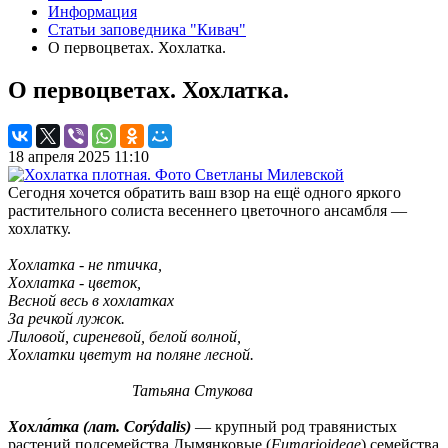
Информация
Статьи заповедника "Кивач"
О первоцветах. Хохлатка.
О первоцветах. Хохлатка.
18 апреля 2025 11:10
Сегодня хочется обратить ваш взор на ещё одного яркого
растительного солиста весеннего цветочного ансамбля —
хохлатку.
Хохлатка - не птичка,
Хохлатка - цветок,
Весной весь в хохлатках
За речкой лужок.
Лиловой, сиреневой, белой волной,
Хохлатки цветут на поляне лесной.
Татьяна Стукова
Хохла́тка (лат. Corýdalis)
— крупный род травянистых
растений подсемейства Дымянковые (
Fumarioideae
) семейства