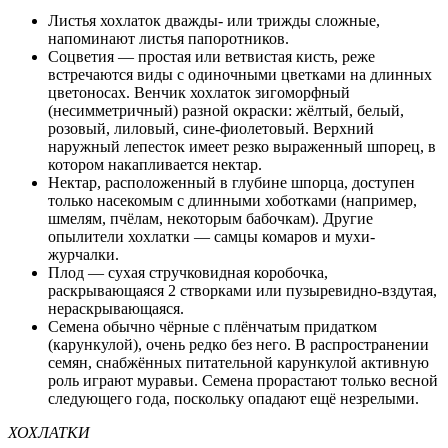
Листья хохлаток дважды- или трижды сложные,
напоминают листья папоротников.
Соцветия — простая или ветвистая кисть, реже
встречаются виды с одиночными цветками на длинных
цветоносах. Венчик хохлаток зигоморфный
(несимметричный) разной окраски: жёлтый, белый,
розовый, лиловый, сине-фиолетовый. Верхний
наружный лепесток имеет резко выраженный шпорец, в
котором накапливается нектар.
Нектар, расположенный в глубине шпорца, доступен
только насекомым с длинными хоботками (например,
шмелям, пчёлам, некоторым бабочкам). Другие
опылители хохлатки — самцы комаров и мухи-
журчалки.
Плод — сухая стручковидная коробочка,
раскрывающаяся 2 створками или пузыревидно-вздутая,
нераскрывающаяся.
Семена обычно чёрные с плёнчатым придатком
(карункулой), очень редко без него. В распространении
семян, снабжённых питательной карункулой активную
роль играют муравьи. Семена прорастают только весной
следующего года, поскольку опадают ещё незрелыми.
ХОХЛАТКИ