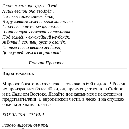
Спит в землице круглый год,
Лишь весной она взойдёт.
На невысоком стебелёчке,
В кружевном зелёненьким листочке.
Сиреневые нежные цветочки.
А отцветут - появятся стручочки.
Под землёй - вкуснейший клубенёк,
Жёлтый, сочный, будто огонёк.
Из него пекли весной лепёшки,
Да вкусней, чем из картошки!
Евгений Проворов
Виды хохлаток
Мировое богатство хохлаток — это около 600 видов. В России
их произрастает более 40 видов, преимущественно в Сибири
и на Дальнем Востоке. Давайте познакомимся с некоторыми
представителями. В европейской части, в лесах и на опушках,
обычна хохлатка плотная.
ХОХЛАТКА–ТРАВКА
Розово-лиловой дымкой