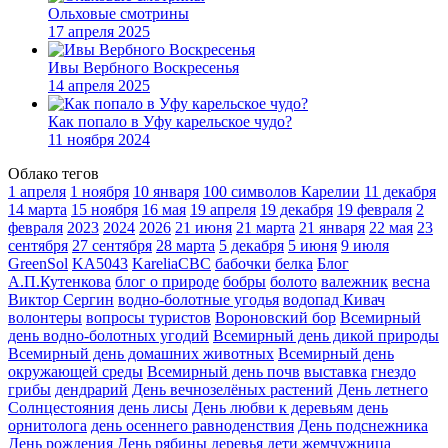
Ольховые смотрины
17 апреля 2025
Ивы Вербного Воскресенья
14 апреля 2025
Как попало в Уфу карельское чудо?
11 ноября 2024
Облако тегов
1 апреля
1 ноября
10 января
100 символов Карелии
11 декабря
14 марта
15 ноября
16 мая
19 апреля
19 декабря
19 февраля
2
февраля
2023
2024
2026
21 июня
21 марта
21 января
22 мая
23
сентября
27 сентября
28 марта
5 декабря
5 июня
9 июля
GreenSol
KA5043
KareliaCBC
бабочки
белка
Блог
А.П.Кутенкова
блог о природе
бобры
болото
валежник
весна
Виктор Сергин
водно-болотные угодья
водопад Кивач
волонтеры
вопросы туристов
Вороновский бор
Всемирный
день водно-болотных угодий
Всемирный день дикой природы
Всемирный день домашних животных
Всемирный день
окружающей среды
Всемирный день почв
выставка
гнездо
грибы
дендрарий
День вечнозелёных растений
День летнего
Солнцестояния
день лисы
День любви к деревьям
день
орнитолога
день осеннего равноденствия
День подснежника
День рождения
День рябины
деревья
дети
жемчужница