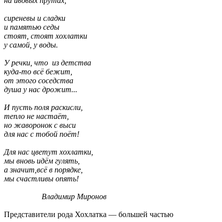
на ивовых прутах,
сиреневы и сладки
и памятью седы
стоят, стоят хохлатки
у самой, у воды.
У речки, что из детства
куда-то всё бежит,
от этого соседства
душа у нас дрожит...
И пусть поля раскисли,
тепло не настаёт,
но жаворонок с выси
для нас с тобой поёт!
Для нас цветут хохлатки,
мы вновь идём гулять,
а значит,всё в порядке,
мы счастливы опять!
Владимир Миронов
Представители рода Хохлатка — большей частью