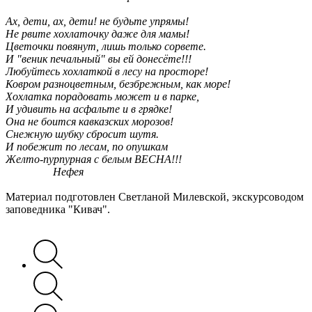
Ах, дети, ах, дети! не будьте упрямы!
Не рвите хохлаточку даже для мамы!
Цветочки повянут, лишь только сорвете.
И "веник печальный" вы ей донесёте!!!
Любуйтесь хохлаткой в лесу на просторе!
Ковром разноцветным, безбрежным, как море!
Хохлатка порадовать может и в парке,
И удивить на асфальте и в грядке!
Она не боится кавказских морозов!
Снежную шубку сбросит шутя.
И побежит по лесам, по опушкам
Желто-пурпурная с белым ВЕСНА!!!
Нефея
Материал подготовлен Светланой Милевской, экскурсоводом
заповедника "Кивач".