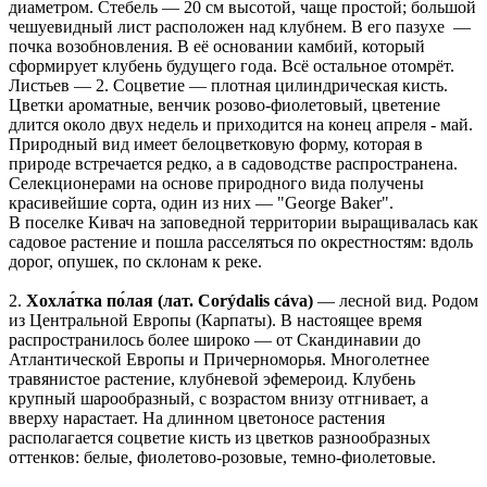
диаметром. Стебель — 20 см высотой, чаще простой; большой
чешуевидный лист расположен над клубнем. В его пазухе —
почка возобновления. В её основании камбий, который
сформирует клубень будущего года. Всё остальное отомрёт.
Листьев — 2. Соцветие — плотная цилиндрическая кисть.
Цветки ароматные, венчик розово-фиолетовый, цветение
длится около двух недель и приходится на конец апреля - май.
Природный вид имеет белоцветковую форму, которая в
природе встречается редко, а в садоводстве распространена.
Селекционерами на основе природного вида получены
красивейшие сорта, один из них — "George Baker".
В поселке Кивач на заповедной территории выращивалась как
садовое растение и пошла расселяться по окрестностям: вдоль
дорог, опушек, по склонам к реке.
2.
Хохла́тка по́лая (лат. Corýdalis cáva)
— лесной вид. Родом
из Центральной Европы (Карпаты). В настоящее время
распространилось более широко — от Скандинавии до
Атлантической Европы и Причерноморья. Многолетнее
травянистое растение, клубневой эфемероид. Клубень
крупный шарообразный, с возрастом внизу отгнивает, а
вверху нарастает. На длинном цветоносе растения
располагается соцветие кисть из цветков разнообразных
оттенков: белые, фиолетово-розовые, темно-фиолетовые.