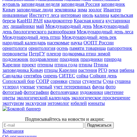
журавль
заповедная неделя
заповедная Россия
заповедник
Кивач
заповедные люди
земляника
зима
зоолог
Ивантер
инвазивные
Институт леса
интервью
июль
калина
карельская
береза
КарНЦ РАН
квадрокоптер
Красная книга
кустарники
лес
лишайники
май
Международный день
Международный
день биологического разнообразия
Международный день леса
Международный день птиц
Международный день рек
народный календарь
насекомые
наука
ООПТ России
орнитологи
орнитология
осень
памяти товарища
папоротник
первоцветы
ПетрГУ
пленэр
подкормка птиц зимой
подснежник
поздравление
праздник
праздники
природа
Карелии
проект
птенцы
птица года
птицы
Птицы
заповедника Кивач
птицы Карелии
растения
РГО
реки
рябина
Сандалка
сентябрь
сирень
СИТЕС
сойка
Сойкин день
Сопохский бор
СОПР
сорняки
стихи
студенты
Суна
сушина
углерод
ученые
ученый
учет тетеревиных
фауна
фото
фотограф
фотографии
фотоловушки
художники
цветение
цветы
экологический календарь
экологическое просвещение
экотуризм
экскурсия
энтомолог
юбилей
юннаты
Подписывайтесь на новости и акции:
Компания
Об организации