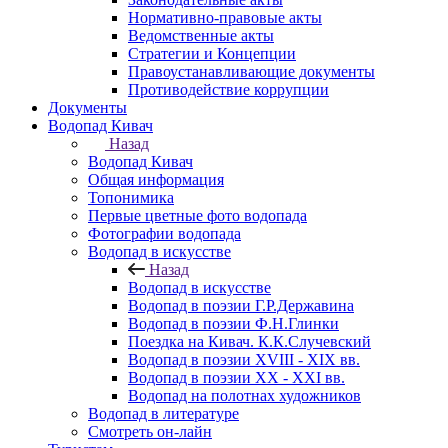
Нормативно-правовые акты
Ведомственные акты
Стратегии и Концепции
Правоустанавливающие документы
Противодействие коррупции
Документы
Водопад Кивач
Назад
Водопад Кивач
Общая информация
Топонимика
Первые цветные фото водопада
Фотографии водопада
Водопад в искусстве
Назад
Водопад в искусстве
Водопад в поэзии Г.Р.Державина
Водопад в поэзии Ф.Н.Глинки
Поездка на Кивач. К.К.Случевский
Водопад в поэзии XVIII - XIX вв.
Водопад в поэзии XX - XXI вв.
Водопад на полотнах художников
Водопад в литературе
Смотреть он-лайн