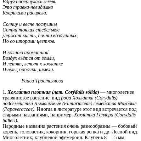
Вдруг подёрнулась земля.
Это травка-невидимка
Ковриками расцвела.
Солнцу и весне послушны
Сотни тонких стебельков
Держат кисть, почти воздушных,
Но со шпорами цветков.
И волною ароматной
Воздух вьётся от земли,
И летят, летят к хохлатке
Пчёлы, бабочки, шмели.
Раиса Тростьянова
1.
Хохла́тка пло́тная (лат. Corýdalis sólida)
— многолетнее
травянистое растение, вид
рода Хохлатка (Corydalis)
подсемейства Дымянковые (Fumariaceae) семейства Маковые
(Papaveraceae)
. Иногда в литературе этот вид встречается под
старыми названиями, например,
Хохлатка Галлера (Corydalis
halleri)
.
Народные названия растения очень разнообразны — бобовый
корень, головастик, кокорник, горькая репка и др. Лесной вид.
Многолетник, клубневой эфемероид. Клубень 8—15 мм