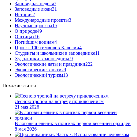
Заповедная неделя
7
Заповедные люди
31
История
2
Международные проекты
3
Научные проекты
15
О природе
49
О птицах
16
Погибшим воинам
4
Проект 100 символов Карелии
4
Студенты и школьники в заповеднике
11
Художники в заповеднике
9
Экологические даты и праздники
222
Экологические занятия
9
Экологический туризм
13
Похожие статьи
Лесною тропой на встречу приключениям
21 мая 2026
В логовый ельник в поисках первой весенней орхидеи
8 мая 2026