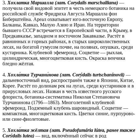
3.
Хохлатка Маршалла (лат. Corydalis marschalliana)
—
получила свой видовой эпитет в честь немецкого ботаника на
российской службе Фридриха Августа Маршалла фон
Биберштейна. Ареал охватывает юго-восточную Европу,
Балканы, Кавказ, Малую Азию и Иран. На территории
бывшего СССР встречается в Европейской части, в Крыму, в
Предкавказье, западном и восточном Закавказье. Растёт в
равнинных и горных районах, в старых широколиственных
лесах, на богатой гумусом почве, на полянах, опушках, среди
кустарника. Клубневой эфемероид. Соцветие — рыхлая,
цилиндрическая, многоцветковая кисть. Окраска венчика
бледно жёлтая.
4.
Хохла́тка Турчани́нова (лат. Corýdalis turtschanínovii)
—
дальневосточный вид, распространён также в Японии, Китае,
Корее. Растёт по долинам рек на лугах, среди кустарников и в
прирусловых лесах. Назван в честь известного русского
флориста, ботаника-систематика Николая Степановича
Турчанинова (1796—1863). Многолетний клубневой
эфемероид. Подземный клубень шаровидный. Соцветие —
компактная, многоцветковая кисть. Цветки синие, пурпурово-
или сине-фиолетовые.
5.
Хохла́тка жёлтая (лат. Pseudofumária lútea, ранее также
Corýdalis lutea)
— вид, включённый сейчас в род