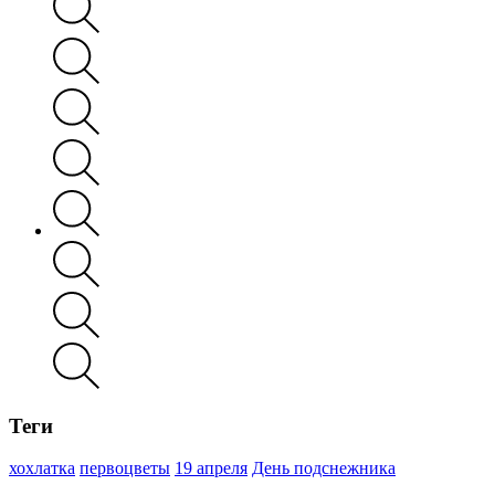
Теги
хохлатка
первоцветы
19 апреля
День подснежника