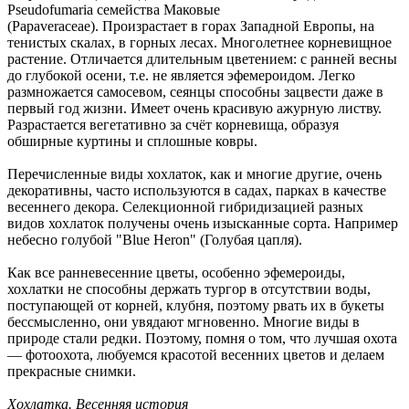
Pseudofumaria семейства Маковые
(Papaveraceae). Произрастает в горах Западной Европы, на
тенистых скалах, в горных лесах. Многолетнее корневищное
растение. Отличается длительным цветением: с ранней весны
до глубокой осени, т.е. не является эфемероидом. Легко
размножается самосевом, сеянцы способны зацвести даже в
первый год жизни. Имеет очень красивую ажурную листву.
Разрастается вегетативно за счёт корневища, образуя
обширные куртины и сплошные ковры.
Перечисленные виды хохлаток, как и многие другие, очень
декоративны, часто используются в садах, парках в качестве
весеннего декора. Селекционной гибридизацией разных
видов хохлаток получены очень изысканные сорта. Например
небесно голубой "Blue Heron" (Голубая цапля).
Как все ранневесенние цветы, особенно эфемероиды,
хохлатки не способны держать тургор в отсутствии воды,
поступающей от корней, клубня, поэтому рвать их в букеты
бессмысленно, они увядают мгновенно. Многие виды в
природе стали редки. Поэтому, помня о том, что лучшая охота
— фотоохота, любуемся красотой весенних цветов и делаем
прекрасные снимки.
Хохлатка. Весенняя история