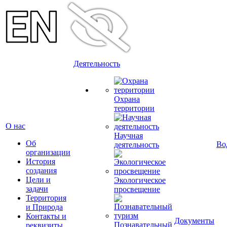
Деятельность
Охрана
территории
О нас
Научная
Об
Во
деятельность
организации
История
создания
Цели и
Экологическое
задачи
просвещение
Территория
и Природа
Контакты и
Документы
Познавательный
реквизиты