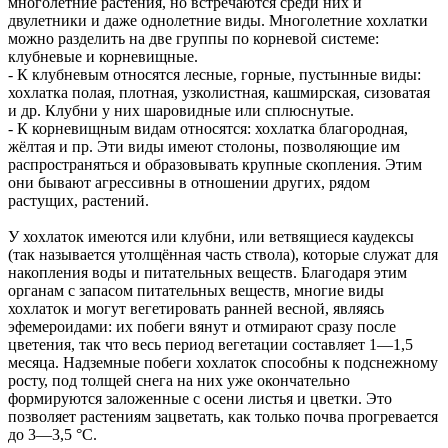
многолетние растения, но встречаются среди них и
двулетники и даже однолетние виды. Многолетние хохлатки
можно разделить на две группы по корневой системе:
клубневые и корневищные.
- К клубневым относятся лесные, горные, пустынные виды:
хохлатка полая, плотная, узколистная, кашмирская, сизоватая
и др. Клубни у них шаровидные или сплюснутые.
- К корневищным видам относятся: хохлатка благородная,
жёлтая и пр. Эти виды имеют столоны, позволяющие им
распространяться и образовывать крупные скопления. Этим
они бывают агрессивны в отношении других, рядом
растущих, растений.
У хохлаток имеются или клубни, или ветвящиеся каудексы
(так называется утолщённая часть ствола), которые служат для
накопления воды и питательных веществ. Благодаря этим
органам с запасом питательных веществ, многие виды
хохлаток и могут вегетировать ранней весной, являясь
эфемероидами: их побеги вянут и отмирают сразу после
цветения, так что весь период вегетации составляет 1—1,5
месяца. Надземные побеги хохлаток способны к подснежному
росту, под толщей снега на них уже окончательно
формируются заложенные с осени листья и цветки. Это
позволяет растениям зацветать, как только почва прогревается
до 3—3,5 °C.