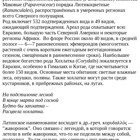
Маковые (
Papaveraceae
) порядка Лютикоцветные
(
Ranunculales
), распространённых в умеренных регионах
всего Северного полушария.
Род включает 532 подтвержденных вида и 49 видов,
ожидающий подтверждения. Ареал рода охватывает всю
Евразию, большую часть Северной Америки и некоторые
регионы Африки. Во флоре России около 40 видов, в средней
полосе — 6—7 ранневесенних эфемероидов (многолетних
растений с очень коротким ежегодным вегетационным
сезоном, смещённым в ранневесенние сроки). Наибольшее
видовое богатство рода Хохлатка (
Corydalis
) локализуется в
Евразии, особенно в Гималаях и Китае, где насчитывается
более 150 видов. Основные места обитания: светлые влажные
леса, опушки, поляны. Также хохлатки могут расти среди
кустарников, в прибрежных районах, на лугах.
На подстилочке лесной
В конце марта под сосной
Будто бы заплатка –
Расцвела хохлатка.
Латинское наименование восходит к др.-греч. κορυδαλλός —
"жаворонок". Оно связано с легендой, в которой говорится:
летели в небе жаворонки, что-то не поделили между собой,
подрались. Да так сильно, что слетели с них перьевые