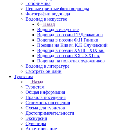
Топонимика
Первые цветные фото водопада
Фотографии водопада
Водопад в искусстве
Назад
Водопад в искусстве
Водопад в поэзии Г.Р.Державина
Водопад в поэзии Ф.Н.Глинки
Поездка на Кивач. К.К.Случевский
Водопад в поэзии XVIII - XIX вв.
Водопад в поэзии XX - XXI вв.
Водопад на полотнах художников
Водопад в литературе
Смотреть он-лайн
Туристам
Назад
Туристам
Общая информация
Правила посещения
Стоимость посещения
Схема для туристов
Достопримечательности
Экскурсии
Сувениры
Анкетирование