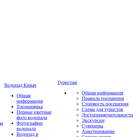
Туристам
Водопад Кивач
Общая информация
Общая
Правила посещения
информация
Стоимость посещения
Топонимика
Схема для туристов
Первые цветные
Достопримечательности
фото водопада
Экскурсии
ты
Фотографии
Сувениры
водопада
Анкетирование
Водопад в
Список гидов