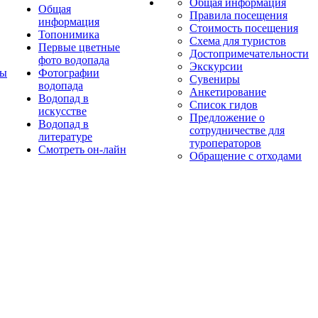
Общая информация
Общая
Правила посещения
информация
Стоимость посещения
Топонимика
Схема для туристов
Первые цветные
Достопримечательности
фото водопада
Экскурсии
ты
Фотографии
Сувениры
водопада
Анкетирование
Водопад в
Список гидов
искусстве
Предложение о
Водопад в
сотрудничестве для
литературе
туроператоров
Смотреть он-лайн
Обращение с отходами