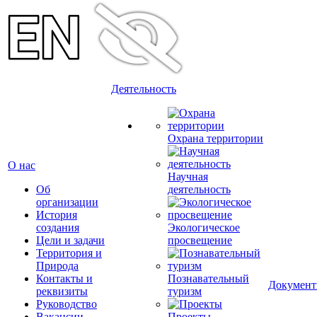
Деятельность
Охрана территории
О нас
Научная
Об
деятельность
организации
История
создания
Экологическое
Цели и задачи
просвещение
Территория и
Природа
Контакты и
Познавательный
Докумен
реквизиты
туризм
Руководство
Вакансии
Проекты