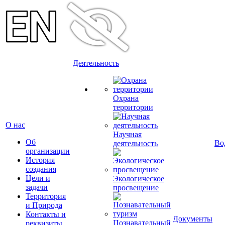
Деятельность
Охрана
территории
О нас
Научная
Об
Во
деятельность
организации
История
создания
Цели и
Экологическое
задачи
просвещение
Территория
и Природа
Контакты и
Документы
Познавательный
реквизиты