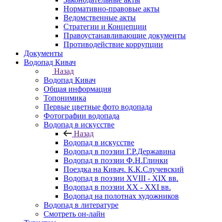
Нормативно-правовые акты
Ведомственные акты
Стратегии и Концепции
Правоустанавливающие документы
Противодействие коррупции
Документы
Водопад Кивач
Назад
Водопад Кивач
Общая информация
Топонимика
Первые цветные фото водопада
Фотографии водопада
Водопад в искусстве
Назад
Водопад в искусстве
Водопад в поэзии Г.Р.Державина
Водопад в поэзии Ф.Н.Глинки
Поездка на Кивач. К.К.Случевский
Водопад в поэзии XVIII - XIX вв.
Водопад в поэзии XX - XXI вв.
Водопад на полотнах художников
Водопад в литературе
Смотреть он-лайн