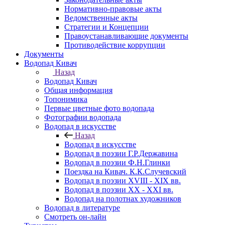
Нормативно-правовые акты
Ведомственные акты
Стратегии и Концепции
Правоустанавливающие документы
Противодействие коррупции
Документы
Водопад Кивач
Назад
Водопад Кивач
Общая информация
Топонимика
Первые цветные фото водопада
Фотографии водопада
Водопад в искусстве
Назад
Водопад в искусстве
Водопад в поэзии Г.Р.Державина
Водопад в поэзии Ф.Н.Глинки
Поездка на Кивач. К.К.Случевский
Водопад в поэзии XVIII - XIX вв.
Водопад в поэзии XX - XXI вв.
Водопад на полотнах художников
Водопад в литературе
Смотреть он-лайн