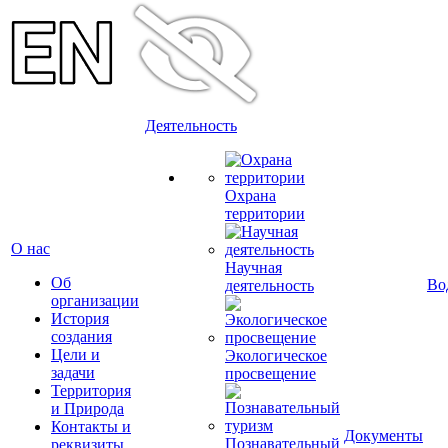
Деятельность
Охрана
территории
О нас
Научная
Об
Во
деятельность
организации
История
создания
Цели и
Экологическое
задачи
просвещение
Территория
и Природа
Контакты и
Документы
Познавательный
реквизиты