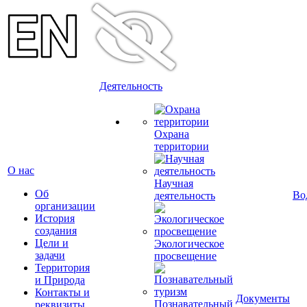
Деятельность
Охрана
территории
О нас
Научная
Об
Во
деятельность
организации
История
создания
Цели и
Экологическое
задачи
просвещение
Территория
и Природа
Контакты и
Документы
Познавательный
реквизиты