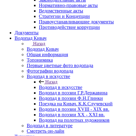
Нормативно-правовые акты
Ведомственные акты
Стратегии и Концепции
Правоустанавливающие документы
Противодействие коррупции
Документы
Водопад Кивач
Назад
Водопад Кивач
Общая информация
Топонимика
Первые цветные фото водопада
Фотографии водопада
Водопад в искусстве
Назад
Водопад в искусстве
Водопад в поэзии Г.Р.Державина
Водопад в поэзии Ф.Н.Глинки
Поездка на Кивач. К.К.Случевский
Водопад в поэзии XVIII - XIX вв.
Водопад в поэзии XX - XXI вв.
Водопад на полотнах художников
Водопад в литературе
Смотреть он-лайн