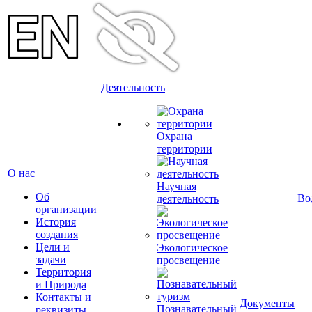
Деятельность
Охрана
территории
О нас
Научная
Об
Во
деятельность
организации
История
создания
Цели и
Экологическое
задачи
просвещение
Территория
и Природа
Контакты и
Документы
Познавательный
реквизиты