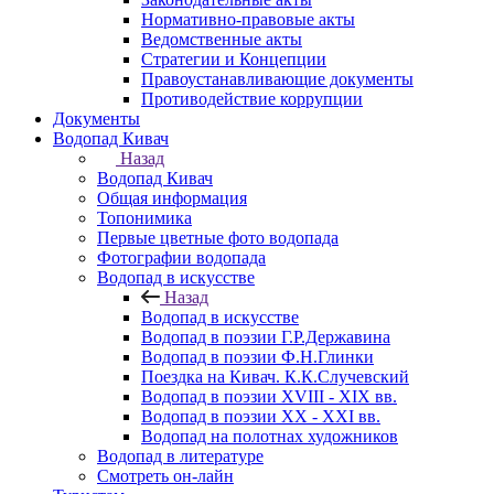
Нормативно-правовые акты
Ведомственные акты
Стратегии и Концепции
Правоустанавливающие документы
Противодействие коррупции
Документы
Водопад Кивач
Назад
Водопад Кивач
Общая информация
Топонимика
Первые цветные фото водопада
Фотографии водопада
Водопад в искусстве
Назад
Водопад в искусстве
Водопад в поэзии Г.Р.Державина
Водопад в поэзии Ф.Н.Глинки
Поездка на Кивач. К.К.Случевский
Водопад в поэзии XVIII - XIX вв.
Водопад в поэзии XX - XXI вв.
Водопад на полотнах художников
Водопад в литературе
Смотреть он-лайн