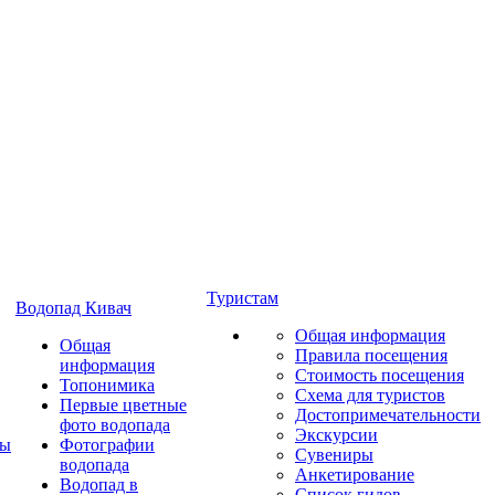
Туристам
Водопад Кивач
Общая информация
Общая
Правила посещения
информация
Стоимость посещения
Топонимика
Схема для туристов
Первые цветные
Достопримечательности
фото водопада
Экскурсии
ты
Фотографии
Сувениры
водопада
Анкетирование
Водопад в
Список гидов