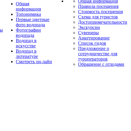
Общая информация
Общая
Правила посещения
информация
Стоимость посещения
Топонимика
Схема для туристов
Первые цветные
Достопримечательности
фото водопада
Экскурсии
ты
Фотографии
Сувениры
водопада
Анкетирование
Водопад в
Список гидов
искусстве
Предложение о
Водопад в
сотрудничестве для
литературе
туроператоров
Смотреть он-лайн
Обращение с отходами