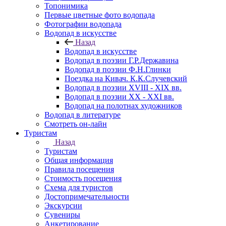
Топонимика
Первые цветные фото водопада
Фотографии водопада
Водопад в искусстве
Назад
Водопад в искусстве
Водопад в поэзии Г.Р.Державина
Водопад в поэзии Ф.Н.Глинки
Поездка на Кивач. К.К.Случевский
Водопад в поэзии XVIII - XIX вв.
Водопад в поэзии XX - XXI вв.
Водопад на полотнах художников
Водопад в литературе
Смотреть он-лайн
Туристам
Назад
Туристам
Общая информация
Правила посещения
Стоимость посещения
Схема для туристов
Достопримечательности
Экскурсии
Сувениры
Анкетирование