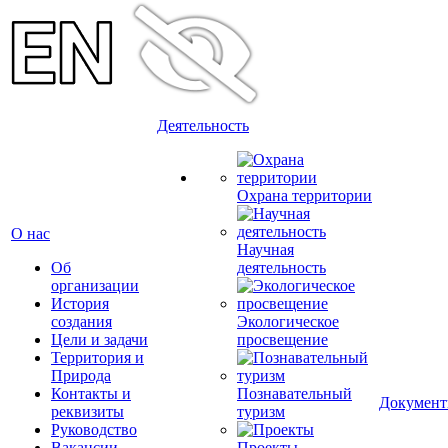
Деятельность
Охрана территории
О нас
Научная
Об
деятельность
организации
История
создания
Экологическое
Цели и задачи
просвещение
Территория и
Природа
Контакты и
Познавательный
Докумен
реквизиты
туризм
Руководство
Вакансии
Проекты