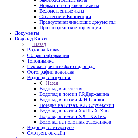
Нормативно-правовые акты
Ведомственные акты
Стратегии и Концепции
Правоустанавливающие документы
Противодействие коррупции
Документы
Водопад Кивач
Назад
Водопад Кивач
Общая информация
Топонимика
Первые цветные фото водопада
Фотографии водопада
Водопад в искусстве
Назад
Водопад в искусстве
Водопад в поэзии Г.Р.Державина
Водопад в поэзии Ф.Н.Глинки
Поездка на Кивач. К.К.Случевский
Водопад в поэзии XVIII - XIX вв.
Водопад в поэзии XX - XXI вв.
Водопад на полотнах художников
Водопад в литературе
Смотреть он-лайн