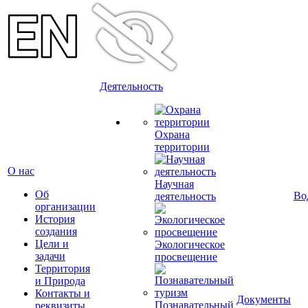
Деятельность
Охрана
территории
О нас
Научная
Об
Во
деятельность
организации
История
создания
Цели и
Экологическое
задачи
просвещение
Территория
и Природа
Контакты и
Документы
Познавательный
реквизиты