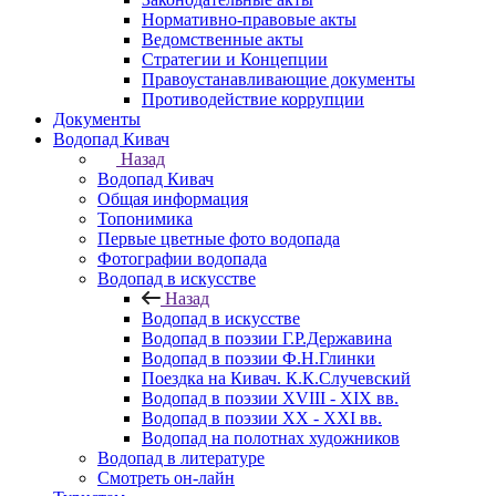
Нормативно-правовые акты
Ведомственные акты
Стратегии и Концепции
Правоустанавливающие документы
Противодействие коррупции
Документы
Водопад Кивач
Назад
Водопад Кивач
Общая информация
Топонимика
Первые цветные фото водопада
Фотографии водопада
Водопад в искусстве
Назад
Водопад в искусстве
Водопад в поэзии Г.Р.Державина
Водопад в поэзии Ф.Н.Глинки
Поездка на Кивач. К.К.Случевский
Водопад в поэзии XVIII - XIX вв.
Водопад в поэзии XX - XXI вв.
Водопад на полотнах художников
Водопад в литературе
Смотреть он-лайн