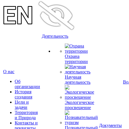
Деятельность
Охрана
территории
О нас
Научная
Об
Во
деятельность
организации
История
создания
Цели и
Экологическое
задачи
просвещение
Территория
и Природа
Контакты и
Документы
Познавательный
реквизиты