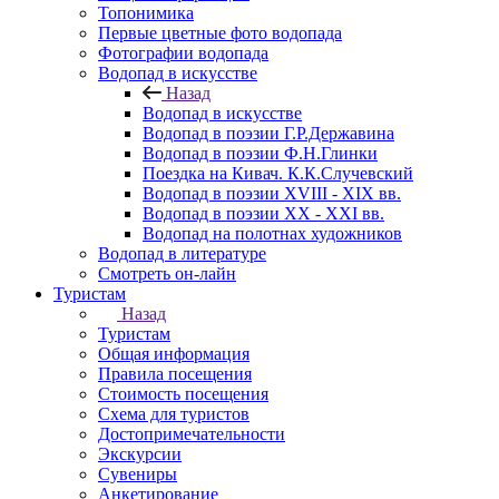
Топонимика
Первые цветные фото водопада
Фотографии водопада
Водопад в искусстве
Назад
Водопад в искусстве
Водопад в поэзии Г.Р.Державина
Водопад в поэзии Ф.Н.Глинки
Поездка на Кивач. К.К.Случевский
Водопад в поэзии XVIII - XIX вв.
Водопад в поэзии XX - XXI вв.
Водопад на полотнах художников
Водопад в литературе
Смотреть он-лайн
Туристам
Назад
Туристам
Общая информация
Правила посещения
Стоимость посещения
Схема для туристов
Достопримечательности
Экскурсии
Сувениры
Анкетирование