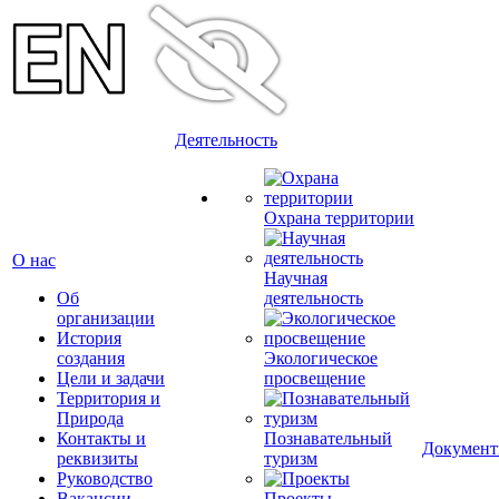
Деятельность
Охрана территории
О нас
Научная
Об
деятельность
организации
История
создания
Экологическое
Цели и задачи
просвещение
Территория и
Природа
Контакты и
Познавательный
Докумен
реквизиты
туризм
Руководство
Вакансии
Проекты