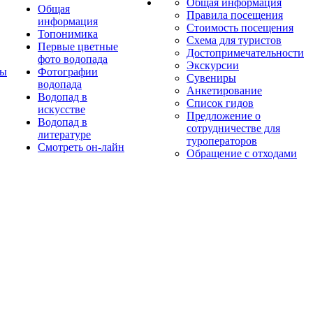
Общая информация
Общая
Правила посещения
информация
Стоимость посещения
Топонимика
Схема для туристов
Первые цветные
Достопримечательности
фото водопада
Экскурсии
ты
Фотографии
Сувениры
водопада
Анкетирование
Водопад в
Список гидов
искусстве
Предложение о
Водопад в
сотрудничестве для
литературе
туроператоров
Смотреть он-лайн
Обращение с отходами