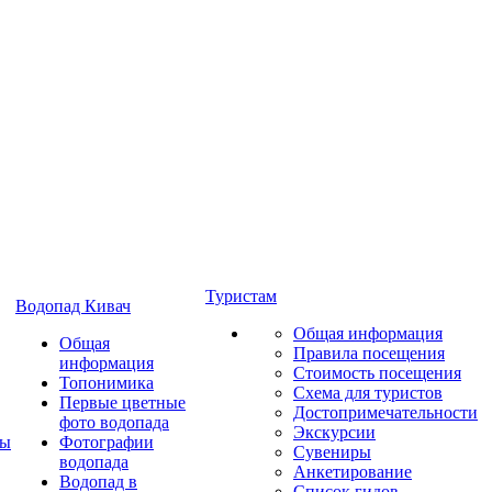
Туристам
Водопад Кивач
Общая информация
Общая
Правила посещения
информация
Стоимость посещения
Топонимика
Схема для туристов
Первые цветные
Достопримечательности
фото водопада
Экскурсии
ты
Фотографии
Сувениры
водопада
Анкетирование
Водопад в
Список гидов