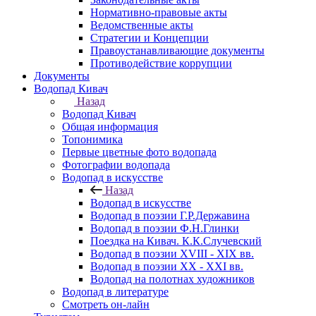
Нормативно-правовые акты
Ведомственные акты
Стратегии и Концепции
Правоустанавливающие документы
Противодействие коррупции
Документы
Водопад Кивач
Назад
Водопад Кивач
Общая информация
Топонимика
Первые цветные фото водопада
Фотографии водопада
Водопад в искусстве
Назад
Водопад в искусстве
Водопад в поэзии Г.Р.Державина
Водопад в поэзии Ф.Н.Глинки
Поездка на Кивач. К.К.Случевский
Водопад в поэзии XVIII - XIX вв.
Водопад в поэзии XX - XXI вв.
Водопад на полотнах художников
Водопад в литературе
Смотреть он-лайн