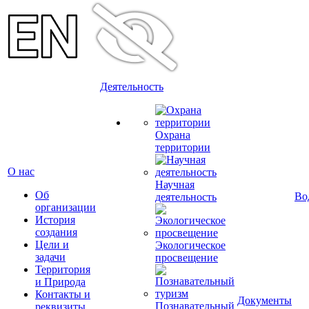
Деятельность
Охрана
территории
О нас
Научная
Об
Во
деятельность
организации
История
создания
Цели и
Экологическое
задачи
просвещение
Территория
и Природа
Контакты и
Документы
Познавательный
реквизиты