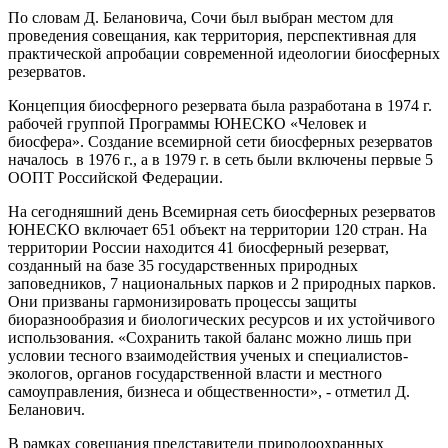
По словам Д. Белановича, Сочи был выбран местом для
проведения совещания, как территория, перспективная для
практической апробации современной идеологии биосферных
резерватов.
Концепция биосферного резервата была разработана в 1974 г.
рабочей группой Программы ЮНЕСКО «Человек и
биосфера». Создание всемирной сети биосферных резерватов
началось в 1976 г., а в 1979 г. в сеть были включены первые 5
ООПТ Российской Федерации.
На сегодняшний день Всемирная сеть биосферных резерватов
ЮНЕСКО включает 651 объект на территории 120 стран. На
территории России находится 41 биосферный резерват,
созданный на базе 35 государственных природных
заповедников, 7 национальных парков и 2 природных парков.
Они призваны гармонизировать процессы защиты
биоразнообразия и биологических ресурсов и их устойчивого
использования. «Сохранить такой баланс можно лишь при
условии тесного взаимодействия ученых и специалистов-
экологов, органов государственной власти и местного
самоуправления, бизнеса и общественности», - отметил Д.
Беланович.
В рамках совещания представители природоохранных