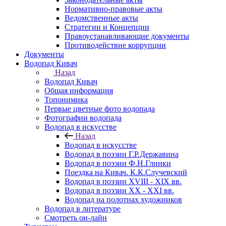
Нормативно-правовые акты
Ведомственные акты
Стратегии и Концепции
Правоустанавливающие документы
Противодействие коррупции
Документы
Водопад Кивач
Назад
Водопад Кивач
Общая информация
Топонимика
Первые цветные фото водопада
Фотографии водопада
Водопад в искусстве
Назад
Водопад в искусстве
Водопад в поэзии Г.Р.Державина
Водопад в поэзии Ф.Н.Глинки
Поездка на Кивач. К.К.Случевский
Водопад в поэзии XVIII - XIX вв.
Водопад в поэзии XX - XXI вв.
Водопад на полотнах художников
Водопад в литературе
Смотреть он-лайн