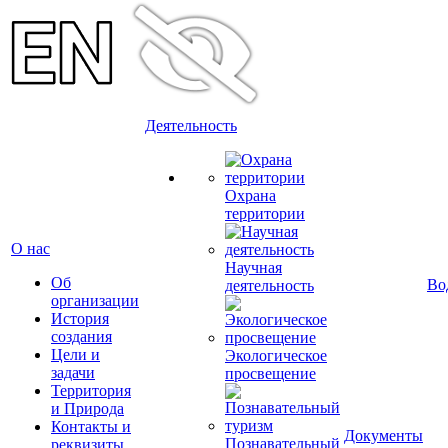
Деятельность
Охрана
территории
О нас
Научная
Об
Во
деятельность
организации
История
создания
Цели и
Экологическое
задачи
просвещение
Территория
и Природа
Контакты и
Документы
Познавательный
реквизиты