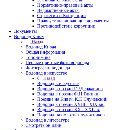
Нормативно-правовые акты
Ведомственные акты
Стратегии и Концепции
Правоустанавливающие документы
Противодействие коррупции
Документы
Водопад Кивач
Назад
Водопад Кивач
Общая информация
Топонимика
Первые цветные фото водопада
Фотографии водопада
Водопад в искусстве
Назад
Водопад в искусстве
Водопад в поэзии Г.Р.Державина
Водопад в поэзии Ф.Н.Глинки
Поездка на Кивач. К.К.Случевский
Водопад в поэзии XVIII - XIX вв.
Водопад в поэзии XX - XXI вв.
Водопад на полотнах художников
Водопад в литературе
Смотреть он-лайн