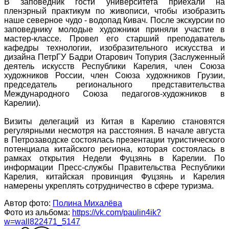
В заповедник гости университета приехали на
пленэрный практикум по живописи, чтобы изобразить
наше северное чудо - водопад Кивач. После экскурсии по
заповеднику молодые художники приняли участие в
мастер-классе. Провел его старший преподаватель
кафедры технологии, изобразительного искусства и
дизайна ПетрГУ Бадри Отарович Топурия (Заслуженный
деятель искусств Республики Карелия, член Союза
художников России, член Союза художников Грузии,
председатель регионального представительства
Международного Союза педагогов-художников в
Карелии).
Визиты делегаций из Китая в Карелию становятся
регулярными несмотря на расстояния. В начале августа
в Петрозаводске состоялась презентации туристического
потенциала китайского региона, которая состоялась в
рамках открытия Недели Фуцзянь в Карелии. По
информации Пресс-службы Правительства Республики
Карелия, китайская провинция Фуцзянь и Карелия
намерены укреплять сотрудничество в сфере туризма.
Автор фото:
Полина Михалёва
Фото из альбома:
https://vk.com/paulin4ik?
w=wall822471_5147