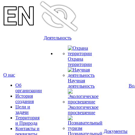
Деятельность
Охрана
территории
О нас
Научная
Об
Во
деятельность
организации
История
создания
Цели и
Экологическое
задачи
просвещение
Территория
и Природа
Контакты и
Документы
Познавательный
реквизиты