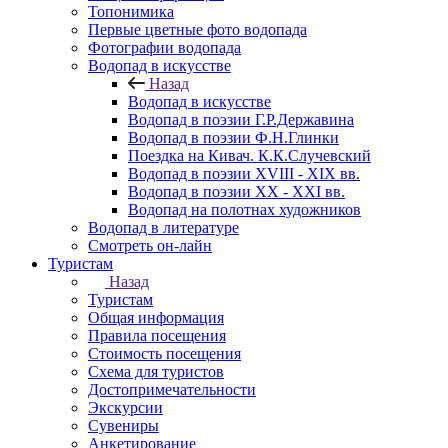
Топонимика
Первые цветные фото водопада
Фотографии водопада
Водопад в искусстве
Назад
Водопад в искусстве
Водопад в поэзии Г.Р.Державина
Водопад в поэзии Ф.Н.Глинки
Поездка на Кивач. К.К.Случевский
Водопад в поэзии XVIII - XIX вв.
Водопад в поэзии XX - XXI вв.
Водопад на полотнах художников
Водопад в литературе
Смотреть он-лайн
Туристам
Назад
Туристам
Общая информация
Правила посещения
Стоимость посещения
Схема для туристов
Достопримечательности
Экскурсии
Сувениры
Анкетирование