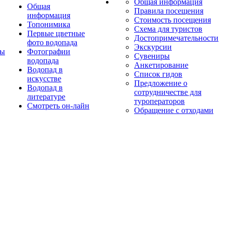
Общая информация
Общая
Правила посещения
информация
Стоимость посещения
Топонимика
Схема для туристов
Первые цветные
Достопримечательности
фото водопада
Экскурсии
ты
Фотографии
Сувениры
водопада
Анкетирование
Водопад в
Список гидов
искусстве
Предложение о
Водопад в
сотрудничестве для
литературе
туроператоров
Смотреть он-лайн
Обращение с отходами