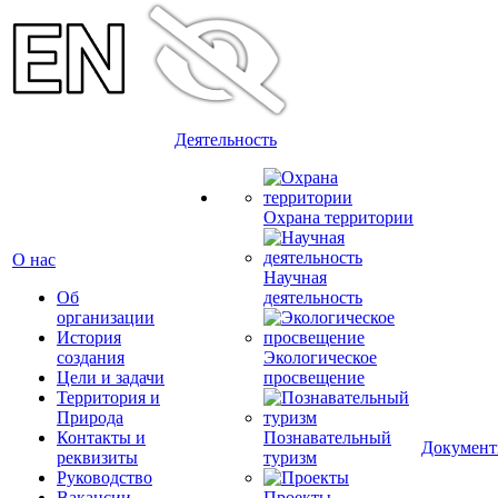
Деятельность
Охрана территории
О нас
Научная
Об
деятельность
организации
История
создания
Экологическое
Цели и задачи
просвещение
Территория и
Природа
Контакты и
Познавательный
Докумен
реквизиты
туризм
Руководство
Вакансии
Проекты