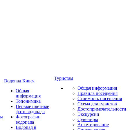
Туристам
Водопад Кивач
Общая информация
Общая
Правила посещения
информация
Стоимость посещения
Топонимика
Схема для туристов
Первые цветные
Достопримечательности
фото водопада
Экскурсии
ты
Фотографии
Сувениры
водопада
Анкетирование
Водопад в
Список гидов