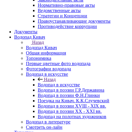
Нормативно-правовые акты
Ведомственные акты
Стратегии и Концепции
Правоустанавливающие документы
Противодействие коррупции
Документы
Водопад Кивач
Назад
Водопад Кивач
Общая информация
Топонимика
Первые цветные фото водопада
Фотографии водопада
Водопад в искусстве
Назад
Водопад в искусстве
Водопад в поэзии Г.Р.Державина
Водопад в поэзии Ф.Н.Глинки
Поездка на Кивач. К.К.Случевский
Водопад в поэзии XVIII - XIX вв.
Водопад в поэзии XX - XXI вв.
Водопад на полотнах художников
Водопад в литературе
Смотреть он-лайн