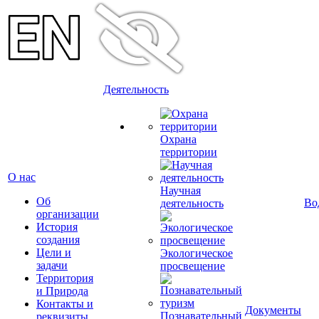
Деятельность
Охрана
территории
О нас
Научная
Об
Во
деятельность
организации
История
создания
Цели и
Экологическое
задачи
просвещение
Территория
и Природа
Контакты и
Документы
Познавательный
реквизиты