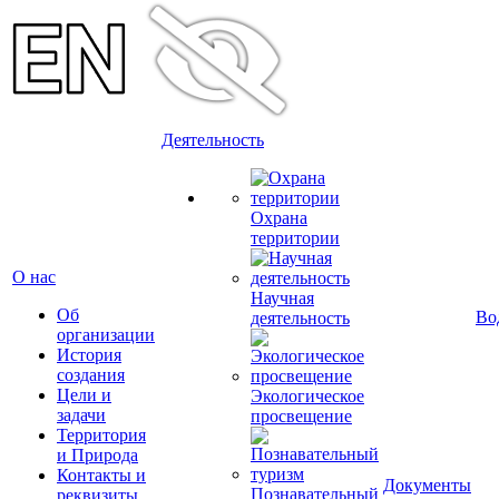
Деятельность
Охрана
территории
О нас
Научная
Об
Во
деятельность
организации
История
создания
Цели и
Экологическое
задачи
просвещение
Территория
и Природа
Контакты и
Документы
Познавательный
реквизиты