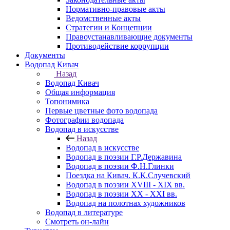
Нормативно-правовые акты
Ведомственные акты
Стратегии и Концепции
Правоустанавливающие документы
Противодействие коррупции
Документы
Водопад Кивач
Назад
Водопад Кивач
Общая информация
Топонимика
Первые цветные фото водопада
Фотографии водопада
Водопад в искусстве
Назад
Водопад в искусстве
Водопад в поэзии Г.Р.Державина
Водопад в поэзии Ф.Н.Глинки
Поездка на Кивач. К.К.Случевский
Водопад в поэзии XVIII - XIX вв.
Водопад в поэзии XX - XXI вв.
Водопад на полотнах художников
Водопад в литературе
Смотреть он-лайн