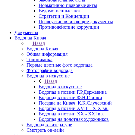
Нормативно-правовые акты
Ведомственные акты
Стратегии и Концепции
Правоустанавливающие документы
Противодействие коррупции
Документы
Водопад Кивач
Назад
Водопад Кивач
Общая информация
Топонимика
Первые цветные фото водопада
Фотографии водопада
Водопад в искусстве
Назад
Водопад в искусстве
Водопад в поэзии Г.Р.Державина
Водопад в поэзии Ф.Н.Глинки
Поездка на Кивач. К.К.Случевский
Водопад в поэзии XVIII - XIX вв.
Водопад в поэзии XX - XXI вв.
Водопад на полотнах художников
Водопад в литературе
Смотреть он-лайн