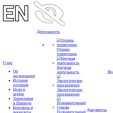
Деятельность
Охрана
территории
О нас
Научная
Об
Во
деятельность
организации
История
создания
Цели и
Экологическое
задачи
просвещение
Территория
и Природа
Контакты и
Документы
Познавательный
реквизиты