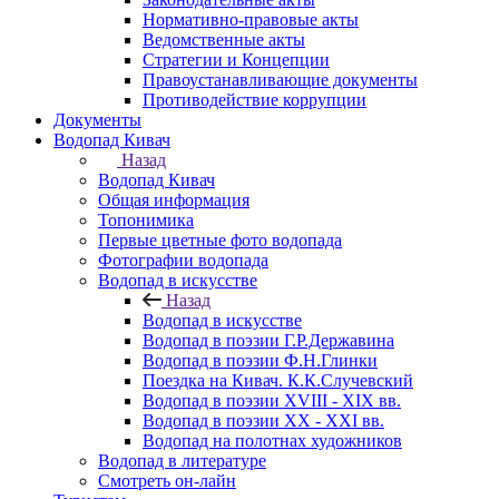
Нормативно-правовые акты
Ведомственные акты
Стратегии и Концепции
Правоустанавливающие документы
Противодействие коррупции
Документы
Водопад Кивач
Назад
Водопад Кивач
Общая информация
Топонимика
Первые цветные фото водопада
Фотографии водопада
Водопад в искусстве
Назад
Водопад в искусстве
Водопад в поэзии Г.Р.Державина
Водопад в поэзии Ф.Н.Глинки
Поездка на Кивач. К.К.Случевский
Водопад в поэзии XVIII - XIX вв.
Водопад в поэзии XX - XXI вв.
Водопад на полотнах художников
Водопад в литературе
Смотреть он-лайн