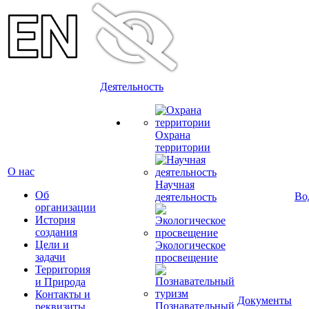
Деятельность
Охрана
территории
О нас
Научная
Об
Во
деятельность
организации
История
создания
Цели и
Экологическое
задачи
просвещение
Территория
и Природа
Контакты и
Документы
Познавательный
реквизиты