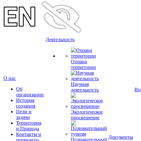
Деятельность
Охрана
территории
О нас
Научная
Об
Во
деятельность
организации
История
создания
Цели и
Экологическое
задачи
просвещение
Территория
и Природа
Контакты и
Документы
Познавательный
реквизиты