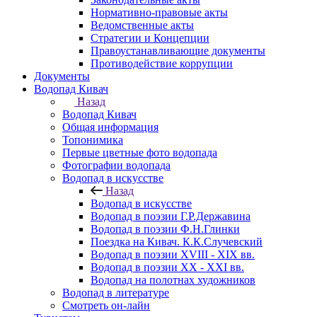
Нормативно-правовые акты
Ведомственные акты
Стратегии и Концепции
Правоустанавливающие документы
Противодействие коррупции
Документы
Водопад Кивач
Назад
Водопад Кивач
Общая информация
Топонимика
Первые цветные фото водопада
Фотографии водопада
Водопад в искусстве
Назад
Водопад в искусстве
Водопад в поэзии Г.Р.Державина
Водопад в поэзии Ф.Н.Глинки
Поездка на Кивач. К.К.Случевский
Водопад в поэзии XVIII - XIX вв.
Водопад в поэзии XX - XXI вв.
Водопад на полотнах художников
Водопад в литературе
Смотреть он-лайн