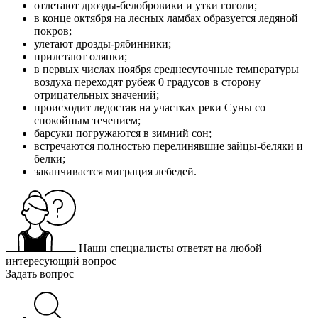
отлетают дрозды-белобровики и утки гоголи;
в конце октября на лесных ламбах образуется ледяной
покров;
улетают дрозды-рябинники;
прилетают оляпки;
в первых числах ноября среднесуточные температуры
воздуха переходят рубеж 0 градусов в сторону
отрицательных значений;
происходит ледостав на участках реки Суны со
спокойным течением;
барсуки погружаются в зимний сон;
встречаются полностью перелинявшие зайцы-беляки и
белки;
заканчивается миграция лебедей.
Наши специалисты ответят на любой
интересующий вопрос
Задать вопрос