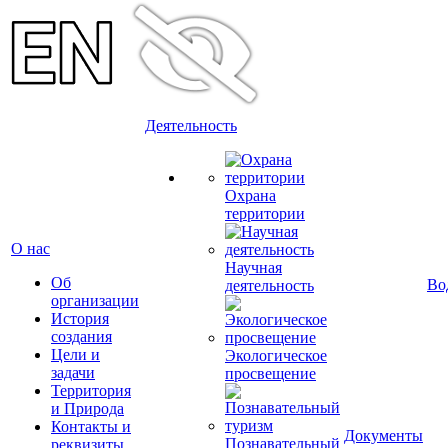
Деятельность
Охрана
территории
О нас
Научная
Об
Во
деятельность
организации
История
создания
Цели и
Экологическое
задачи
просвещение
Территория
и Природа
Контакты и
Документы
Познавательный
реквизиты