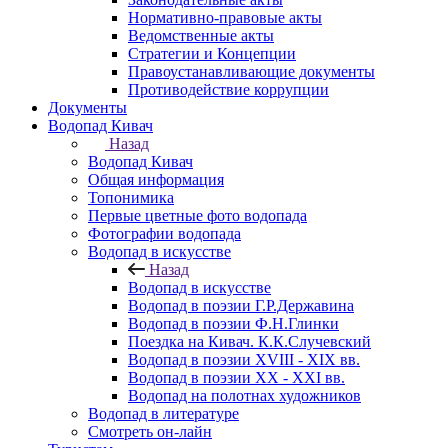
Нормативно-правовые акты
Ведомственные акты
Стратегии и Концепции
Правоустанавливающие документы
Противодействие коррупции
Документы
Водопад Кивач
Назад
Водопад Кивач
Общая информация
Топонимика
Первые цветные фото водопада
Фотографии водопада
Водопад в искусстве
Назад
Водопад в искусстве
Водопад в поэзии Г.Р.Державина
Водопад в поэзии Ф.Н.Глинки
Поездка на Кивач. К.К.Случевский
Водопад в поэзии XVIII - XIX вв.
Водопад в поэзии XX - XXI вв.
Водопад на полотнах художников
Водопад в литературе
Смотреть он-лайн