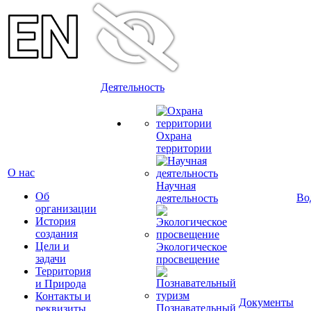
Деятельность
Охрана
территории
О нас
Научная
Об
Во
деятельность
организации
История
создания
Цели и
Экологическое
задачи
просвещение
Территория
и Природа
Контакты и
Документы
Познавательный
реквизиты