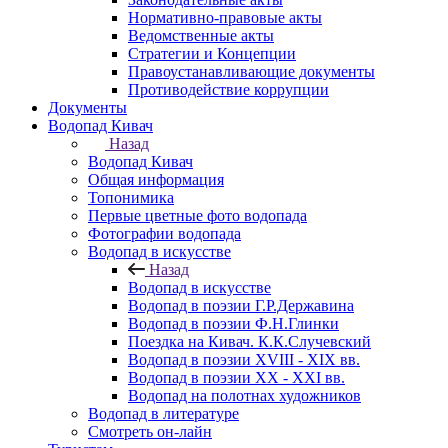
Нормативно-правовые акты
Ведомственные акты
Стратегии и Концепции
Правоустанавливающие документы
Противодействие коррупции
Документы
Водопад Кивач
Назад
Водопад Кивач
Общая информация
Топонимика
Первые цветные фото водопада
Фотографии водопада
Водопад в искусстве
Назад
Водопад в искусстве
Водопад в поэзии Г.Р.Державина
Водопад в поэзии Ф.Н.Глинки
Поездка на Кивач. К.К.Случевский
Водопад в поэзии XVIII - XIX вв.
Водопад в поэзии XX - XXI вв.
Водопад на полотнах художников
Водопад в литературе
Смотреть он-лайн