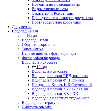
Нормативно-правовые акты
Ведомственные акты
Стратегии и Концепции
Правоустанавливающие документы
Противодействие коррупции
Документы
Водопад Кивач
Назад
Водопад Кивач
Общая информация
Топонимика
Первые цветные фото водопада
Фотографии водопада
Водопад в искусстве
Назад
Водопад в искусстве
Водопад в поэзии Г.Р.Державина
Водопад в поэзии Ф.Н.Глинки
Поездка на Кивач. К.К.Случевский
Водопад в поэзии XVIII - XIX вв.
Водопад в поэзии XX - XXI вв.
Водопад на полотнах художников
Водопад в литературе
Смотреть он-лайн