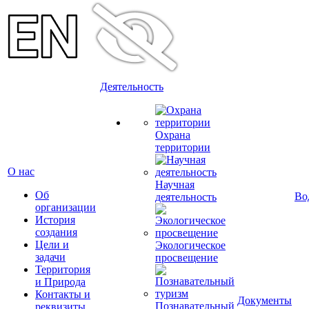
Деятельность
Охрана
территории
О нас
Научная
Об
Во
деятельность
организации
История
создания
Цели и
Экологическое
задачи
просвещение
Территория
и Природа
Контакты и
Документы
Познавательный
реквизиты