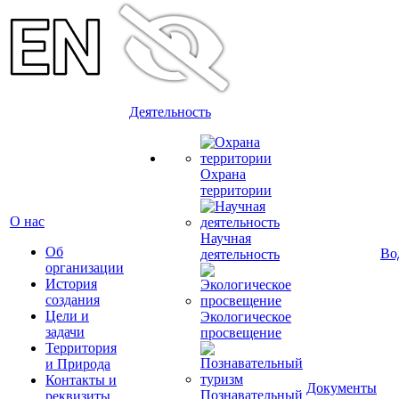
Деятельность
Охрана
территории
О нас
Научная
Об
Во
деятельность
организации
История
создания
Цели и
Экологическое
задачи
просвещение
Территория
и Природа
Контакты и
Документы
Познавательный
реквизиты