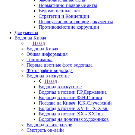
Нормативно-правовые акты
Ведомственные акты
Стратегии и Концепции
Правоустанавливающие документы
Противодействие коррупции
Документы
Водопад Кивач
Назад
Водопад Кивач
Общая информация
Топонимика
Первые цветные фото водопада
Фотографии водопада
Водопад в искусстве
Назад
Водопад в искусстве
Водопад в поэзии Г.Р.Державина
Водопад в поэзии Ф.Н.Глинки
Поездка на Кивач. К.К.Случевский
Водопад в поэзии XVIII - XIX вв.
Водопад в поэзии XX - XXI вв.
Водопад на полотнах художников
Водопад в литературе
Смотреть он-лайн