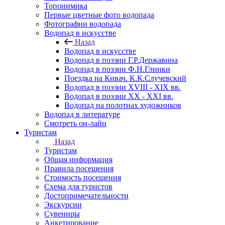
Топонимика
Первые цветные фото водопада
Фотографии водопада
Водопад в искусстве
Назад
Водопад в искусстве
Водопад в поэзии Г.Р.Державина
Водопад в поэзии Ф.Н.Глинки
Поездка на Кивач. К.К.Случевский
Водопад в поэзии XVIII - XIX вв.
Водопад в поэзии XX - XXI вв.
Водопад на полотнах художников
Водопад в литературе
Смотреть он-лайн
Туристам
Назад
Туристам
Общая информация
Правила посещения
Стоимость посещения
Схема для туристов
Достопримечательности
Экскурсии
Сувениры
Анкетирование