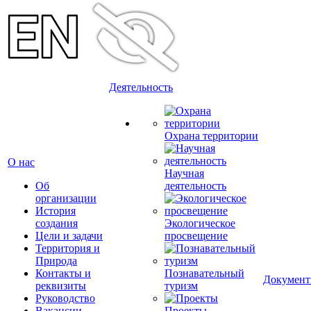
Деятельность
Охрана территории
О нас
Научная
Об
деятельность
организации
История
создания
Экологическое
Цели и задачи
просвещение
Территория и
Природа
Контакты и
Познавательный
Докумен
реквизиты
туризм
Руководство
Вакансии
Проекты