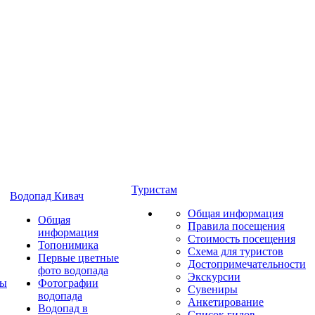
Туристам
Водопад Кивач
Общая информация
Общая
Правила посещения
информация
Стоимость посещения
Топонимика
Схема для туристов
Первые цветные
Достопримечательности
фото водопада
Экскурсии
ты
Фотографии
Сувениры
водопада
Анкетирование
Водопад в
Список гидов