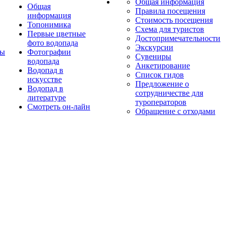
Общая информация
Общая
Правила посещения
информация
Стоимость посещения
Топонимика
Схема для туристов
Первые цветные
Достопримечательности
фото водопада
Экскурсии
ты
Фотографии
Сувениры
водопада
Анкетирование
Водопад в
Список гидов
искусстве
Предложение о
Водопад в
сотрудничестве для
литературе
туроператоров
Смотреть он-лайн
Обращение с отходами