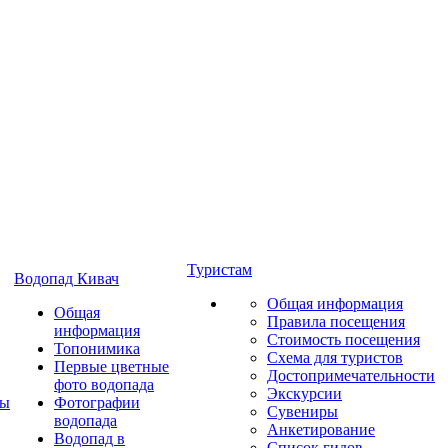
Туристам
Водопад Кивач
Общая информация
Общая
Правила посещения
информация
Стоимость посещения
Топонимика
Схема для туристов
Первые цветные
Достопримечательности
фото водопада
Экскурсии
ты
Фотографии
Сувениры
водопада
Анкетирование
Водопад в
Список гидов