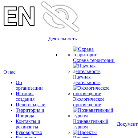
Деятельность
Охрана территории
О нас
Научная
Об
деятельность
организации
История
создания
Экологическое
Цели и задачи
просвещение
Территория и
Природа
Контакты и
Познавательный
Докумен
реквизиты
туризм
Руководство
Вакансии
Проекты