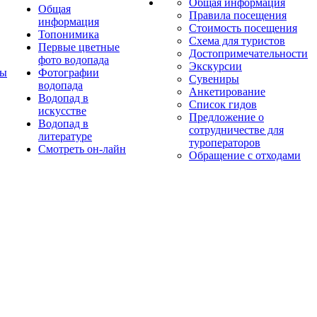
Общая информация
Общая
Правила посещения
информация
Стоимость посещения
Топонимика
Схема для туристов
Первые цветные
Достопримечательности
фото водопада
Экскурсии
ты
Фотографии
Сувениры
водопада
Анкетирование
Водопад в
Список гидов
искусстве
Предложение о
Водопад в
сотрудничестве для
литературе
туроператоров
Смотреть он-лайн
Обращение с отходами