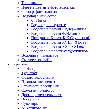
Топонимика
Первые цветные фото водопада
Фотографии водопада
Водопад в искусстве
Назад
Водопад в искусстве
Водопад в поэзии Г.Р.Державина
Водопад в поэзии Ф.Н.Глинки
Поездка на Кивач. К.К.Случевский
Водопад в поэзии XVIII - XIX вв.
Водопад в поэзии XX - XXI вв.
Водопад на полотнах художников
Водопад в литературе
Смотреть он-лайн
Туристам
Назад
Туристам
Общая информация
Правила посещения
Стоимость посещения
Схема для туристов
Достопримечательности
Экскурсии
Сувениры
Анкетирование