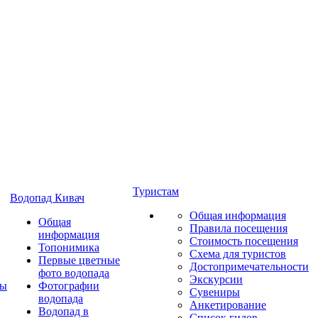
Туристам
Водопад Кивач
Общая информация
Общая
Правила посещения
информация
Стоимость посещения
Топонимика
Схема для туристов
Первые цветные
Достопримечательности
фото водопада
Экскурсии
ты
Фотографии
Сувениры
водопада
Анкетирование
Водопад в
Список гидов