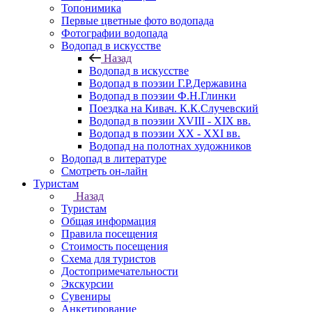
Топонимика
Первые цветные фото водопада
Фотографии водопада
Водопад в искусстве
Назад
Водопад в искусстве
Водопад в поэзии Г.Р.Державина
Водопад в поэзии Ф.Н.Глинки
Поездка на Кивач. К.К.Случевский
Водопад в поэзии XVIII - XIX вв.
Водопад в поэзии XX - XXI вв.
Водопад на полотнах художников
Водопад в литературе
Смотреть он-лайн
Туристам
Назад
Туристам
Общая информация
Правила посещения
Стоимость посещения
Схема для туристов
Достопримечательности
Экскурсии
Сувениры
Анкетирование