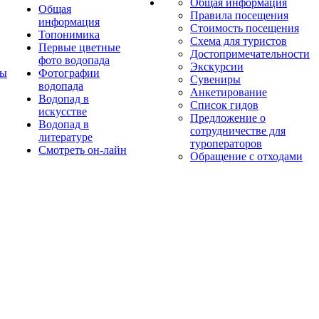
Общая информация
Общая
Правила посещения
информация
Стоимость посещения
Топонимика
Схема для туристов
Первые цветные
Достопримечательности
фото водопада
Экскурсии
ты
Фотографии
Сувениры
водопада
Анкетирование
Водопад в
Список гидов
искусстве
Предложение о
Водопад в
сотрудничестве для
литературе
туроператоров
Смотреть он-лайн
Обращение с отходами