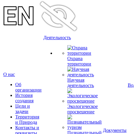
Деятельность
Охрана
территории
О нас
Научная
Об
Во
деятельность
организации
История
создания
Цели и
Экологическое
задачи
просвещение
Территория
и Природа
Контакты и
Документы
Познавательный
реквизиты