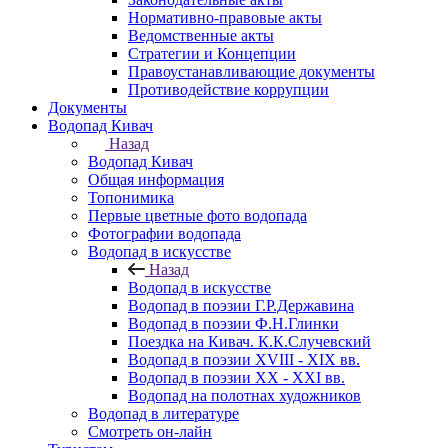
Нормативно-правовые акты
Ведомственные акты
Стратегии и Концепции
Правоустанавливающие документы
Противодействие коррупции
Документы
Водопад Кивач
Назад
Водопад Кивач
Общая информация
Топонимика
Первые цветные фото водопада
Фотографии водопада
Водопад в искусстве
Назад
Водопад в искусстве
Водопад в поэзии Г.Р.Державина
Водопад в поэзии Ф.Н.Глинки
Поездка на Кивач. К.К.Случевский
Водопад в поэзии XVIII - XIX вв.
Водопад в поэзии XX - XXI вв.
Водопад на полотнах художников
Водопад в литературе
Смотреть он-лайн